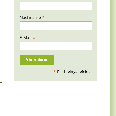
*
Nachname
*
E-Mail
*
Pflichteingabefelder