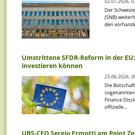
02.07.2026, 0
Der Schweize
(SNB) weiterh
den vorhanden
Umstrittene SFDR-Reform in der EU: 
investieren können
25.06.2026, 0
Die Botschaft
sogenannten 
Finance Discl
offizielle...
UBS-CEO Sergio Ermotti am Point Z