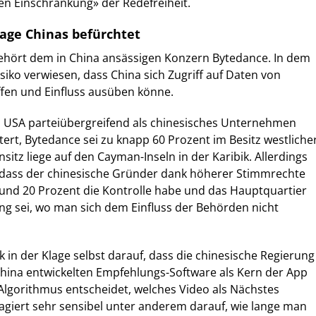
sen Einschränkung» der Redefreiheit.
nage Chinas befürchtet
gehört dem in China ansässigen Konzern Bytedance. In dem
siko verwiesen, dass China sich Zugriff auf Daten von
fen und Einfluss ausüben könne.
n USA parteiübergreifend als chinesisches Unternehmen
tert, Bytedance sei zu knapp 60 Prozent im Besitz westliche
sitz liege auf den Cayman-Inseln in der Karibik. Allerdings
, dass der chinesische Gründer dank höherer Stimmrechte
rund 20 Prozent die Kontrolle habe und das Hauptquartier
ng sei, wo man sich dem Einfluss der Behörden nicht
k in der Klage selbst darauf, dass die chinesische Regierung
China entwickelten Empfehlungs-Software als Kern der App
 Algorithmus entscheidet, welches Video als Nächstes
agiert sehr sensibel unter anderem darauf, wie lange man