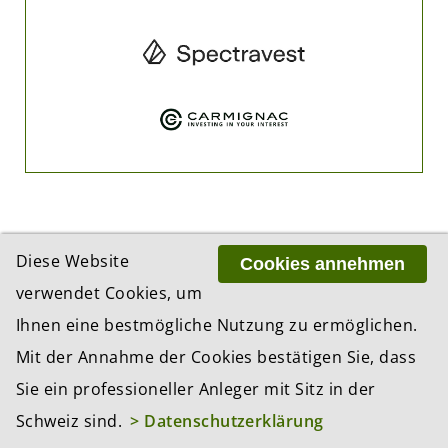
Diese Website
Cookies annehmen
verwendet Cookies, um
ADRESSE
Ihnen eine bestmögliche Nutzung zu ermöglichen.
BCP Business Content Production GmbH
Mit der Annahme der Cookies bestätigen Sie, dass
Gotthardstrasse 38
8002 Zürich
Sie ein professioneller Anleger mit Sitz in der
Schweiz sind.
> Datenschutzerklärung