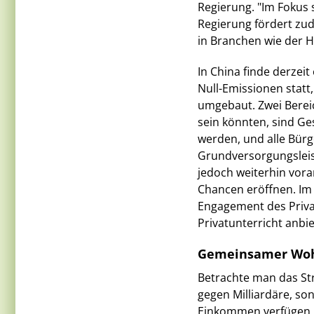
Regierung. "Im Fokus
Regierung fördert zu
in Branchen wie der Ha
In China finde derzei
Null-Emissionen stat
umgebaut. Zwei Bereic
sein könnten, sind Ge
werden, und alle Bürg
Grundversorgungslei
jedoch weiterhin vora
Chancen eröffnen. Im 
Engagement des Priva
Privatunterricht anb
Gemeinsamer Woh
Betrachte man das St
gegen Milliardäre, s
Einkommen verfügen, 