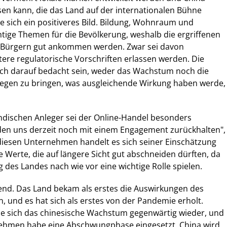
n kann, die das Land auf der internationalen Bühne
e sich ein positiveres Bild. Bildung, Wohnraum und
tige Themen für die Bevölkerung, weshalb die ergriffenen
Bürgern gut ankommen werden. Zwar sei davon
ere regulatorische Vorschriften erlassen werden. Die
ch darauf bedacht sein, weder das Wachstum noch die
iegen zu bringen, was ausgleichende Wirkung haben werde,
ndischen Anleger sei der Online-Handel besonders
rden uns derzeit noch mit einem Engagement zurückhalten",
 diesen Unternehmen handelt es sich seiner Einschätzung
 Werte, die auf längere Sicht gut abschneiden dürften, da
g des Landes nach wie vor eine wichtige Rolle spielen.
rend. Das Land bekam als erstes die Auswirkungen des
, und es hat sich als erstes von der Pandemie erholt.
me sich das chinesische Wachstum gegenwärtig wieder, und
ehmen habe eine Abschwungphase eingesetzt. China wird