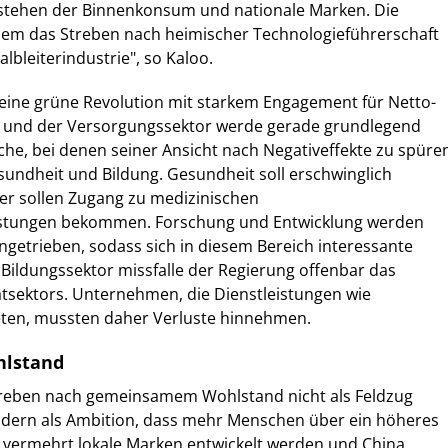
 stehen der Binnenkonsum und nationale Marken. Die
dem das Streben nach heimischer Technologieführerschaft
lbleiterindustrie", so Kaloo.
t eine grüne Revolution mit starkem Engagement für Netto-
t, und der Versorgungssektor werde gerade grundlegend
he, bei denen seiner Ansicht nach Negativeffekte zu spüre
sundheit und Bildung. Gesundheit soll erschwinglich
er sollen Zugang zu medizinischen
stungen bekommen. Forschung und Entwicklung werden
ngetrieben, sodass sich in diesem Bereich interessante
Bildungssektor missfalle der Regierung offenbar das
tsektors. Unternehmen, die Dienstleistungen wie
ieten, mussten daher Verluste hinnehmen.
lstand
reben nach gemeinsamem Wohlstand nicht als Feldzug
ondern als Ambition, dass mehr Menschen über ein höheres
vermehrt lokale Marken entwickelt werden und China