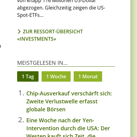
von knapp 116 Millionen US-Dollar
abgezogen. Gleichzeitig zeigen die US-
Spot-ETFs...
ZUR RESSORT-ÜBERSICHT
«INVESTMENTS»
n
MEISTGELESEN IN...
1 Tag
1 Woche
1 Monat
Chip-Ausverkauf verschärft sich:
Zweite Verlustwelle erfasst
globale Börsen
Eine Woche nach der Yen-
Intervention durch die USA: Der
Westen kauft sich Zeit, die