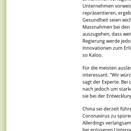
Unternehmen vorweise
repräsentieren, ergeb
Gesundheit seien wich
Massnahmen bei den 
auszugehen, dass weit
Regierung werde jedo
Innovationen zum Erl
so Kaloo.
Für die meisten auslä
interessant. "Wir wü
sagt der Experte. Bei
nach jedoch um starke
sie bei der Entwicklun
China sei derzeit füh
Coronavirus zu spüren
Allerdings verlangsa
bei grösseren Untern