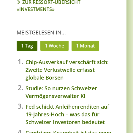
ZUR RESSORT-ÜBERSICHT
«INVESTMENTS»
MEISTGELESEN IN...
1 Tag
1 Woche
1 Monat
Chip-Ausverkauf verschärft sich:
Zweite Verlustwelle erfasst
globale Börsen
Studie: So nutzen Schweizer
Vermögensverwalter KI
Fed schickt Anleihenrenditen auf
19-Jahres-Hoch – was das für
Schweizer Investoren bedeutet
Candriam: Knappheit ist das neue