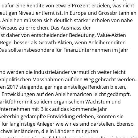
 dafür eine Rendite von etwa 3 Prozent erzielen, was nicht
heutigen Niveau entfernt ist. In Europa und Grossbritannien
s. Anleihen müssen sich deutlich stärker erholen von nahe
 Niveaus zu erreichen. Das Ausmass der
 ist daher von entscheidender Bedeutung. Value-Aktien
r Regel besser als Growth-Aktien, wenn Anleiherenditen
Das sollte insbesondere für Finanzunternehmen im Jahr
d werden die Industrieländer vermutlich weiter leicht
skalpolitischen Massnahmen auf den Weg gebracht werden.
en 2017 steigende, geringe einstellige Renditen bieten,
 Entwicklungen auf den Anleihemärkten leicht gedämpft.
 Marktführer mit solidem organischem Wachstum und
nternehmen mit Blick auf das kommende Jahr
eiterhin gedämpfte Entwicklung erleben, könnten sie
für langfristige Anleger wie wir es sind darstellen. Ebenso
chwellenländern, die in Ländern mit guten