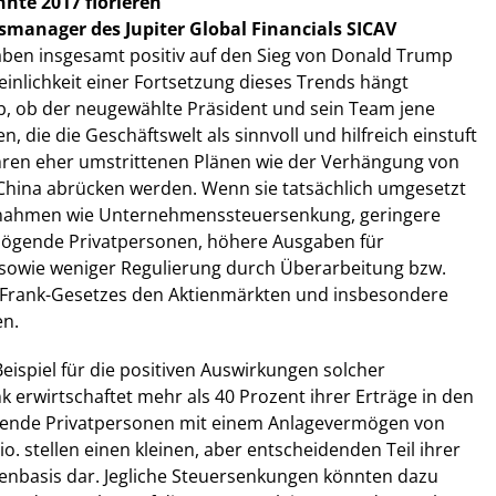
nte 2017 florieren
smanager des Jupiter Global Financials SICAV
aben insgesamt positiv auf den Sieg von Donald Trump
einlichkeit einer Fortsetzung dieses Trends hängt
b, ob der neugewählte Präsident und sein Team jene
die die Geschäftswelt als sinnvoll und hilfreich einstuft
ihren eher umstrittenen Plänen wie der Verhängung von
China abrücken werden. Wenn sie tatsächlich umgesetzt
snahmen wie Unternehmenssteuersenkung, geringere
mögende Privatpersonen, höhere Ausgaben für
 sowie weniger Regulierung durch Überarbeitung bzw.
Frank-Gesetzes den Aktienmärkten und insbesondere
n.
Beispiel für die positiven Auswirkungen solcher
erwirtschaftet mehr als 40 Prozent ihrer Erträge in den
ende Privatpersonen mit einem Anlagevermögen von
. stellen einen kleinen, aber entscheidenden Teil ihrer
nbasis dar. Jegliche Steuersenkungen könnten dazu