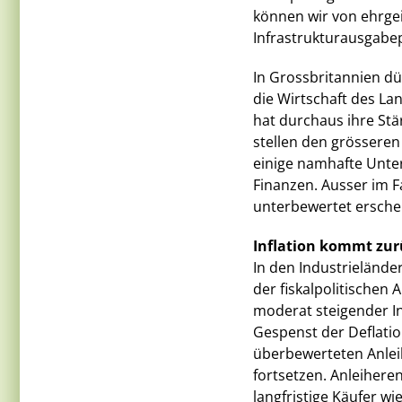
können wir von ehrge
Infrastrukturausgab
In Grossbritannien dü
die Wirtschaft des La
hat durchaus ihre Stä
stellen den grösseren
einige namhafte Unt
Finanzen. Ausser im Fa
unterbewertet ersche
Inflation kommt zur
In den Industrieländer
der fiskalpolitischen 
moderat steigender I
Gespenst der Deflatio
überbewerteten Anlei
fortsetzen. Anleihere
langfristige Käufer w