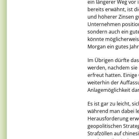
ein längerer Weg vor 
bereits erwähnt, ist d
und höherer Zinsen gu
Unternehmen positioni
sondern auch ein gut
könnte möglicherweis
Morgan ein gutes Jah
Im Übrigen dürfte da
werden, nachdem sie s
erfreut hatten. Einig
weiterhin der Auffass
Anlagemöglichkeit dar
Es ist gar zu leicht, 
während man dabei lei
Herausforderung erwe
geopolitischen Strat
Strafzöllen auf chine