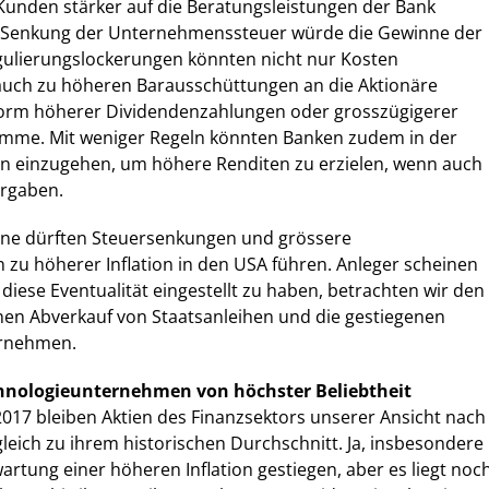
Kunden stärker auf die Beratungsleistungen der Bank
e Senkung der Unternehmenssteuer würde die Gewinne der
gulierungslockerungen könnten nicht nur Kosten
auch zu höheren Barausschüttungen an die Aktionäre
Form höherer Dividendenzahlungen oder grosszügigerer
mme. Mit weniger Regeln könnten Banken zudem in der
en einzugehen, um höhere Renditen zu erzielen, wenn auch
orgaben.
ene dürften Steuersenkungen und grössere
 zu höherer Inflation in den USA führen. Anleger scheinen
f diese Eventualität eingestellt zu haben, betrachten wir den
nen Abverkauf von Staatsanleihen und die gestiegenen
ernehmen.
hnologieunternehmen von höchster Beliebtheit
 2017 bleiben Aktien des Finanzsektors unserer Ansicht nach
gleich zu ihrem historischen Durchschnitt. Ja, insbesondere
artung einer höheren Inflation gestiegen, aber es liegt noc