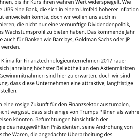
ihnen, bis ihr Kurs ihren wahren Wert widerspiegelt. Wie
ie UBS eine Bank, die sich in einem Umfeld höherer Inflation
t entwickeln könnte, doch wir wollen uns auch in
eren, die nicht nur eine vernünftige Dividendenpolitik,
es Wachstumsprofil zu bieten haben. Das kommende Jahr
e auch für Banken wie Barclays, Goldman Sachs oder JP
r werden.
s Klima für Finanztechnologieunternehmen 2017 rauer
ich jahrelang höchster Beliebtheit an den Aktienmärkten
e Gewinnmitnahmen sind hier zu erwarten, doch wir sind
ung, dass diese Unternehmen eine attraktive, langfristige
stellen.
sich eine rosige Zukunft für den Finanzsektor auszumalen,
cht vergisst, dass sich einige von Trumps Plänen als wahre
isen könnten. Befürchtungen hinsichtlich der
egie des neugewählten Präsidenten, seine Androhung von
sische Waren, die angedachte Überarbeitung des