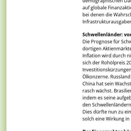
demographischen Daten
auf globale Finanzakt
bei denen die Wahrsch
Infrastrukturausgaben
Schwellenländer: vo
Die Prognose für Schw
dortigen Aktienmärkte
Inflation wird durch 
sich der Rohölpreis 2
Investitionskürzungen
Ölkonzerne. Russland
China hat sein Wachst
rasch wächst. Brasili
indem es seine aufge
den Schwellenländern 
Dies dürfte nun zu ei
solch eine Wirkung in