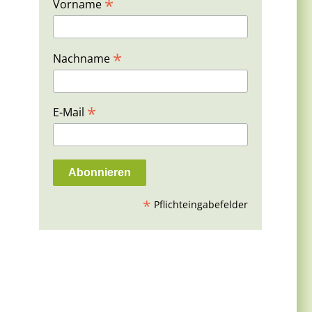
*
Vorname
*
Nachname
*
E-Mail
*
Pflichteingabefelder