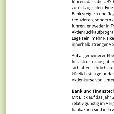
führen, dass die UBS-
zurückzugreifen. Ein
Bank steigern und Re
reduzieren, sondern 
führen, entweder in 
Aktienrückkaufprogra
Lage sein, mehr Risik
innerhalb strenger V
Auf allgemeinerer Eb
Infrastrukturausgaben
sich offensichtlich au
kürzlich stattgefunde
Aktienkurse von Unt
Bank und Finanztec
Mit Blick auf das Jahr
relativ günstig im Ver
Bankaktien sind in Erw