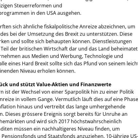
izigen Steuerreformen und
eprogrammen in den USA ausgehen.
rften sich ähnliche fiskalpolitische Anreize abzeichnen, um
ndes bei der Umsetzung des Brexit zu unterstützen. Diese
rken und sollte sich behaupten können. Dienstleistungen
 Teil der britischen Wirtschaft dar und das Land beheimatet
ernehmen aus Medien und Werbung, Technologie und
lle eines Hard Brexit sollte sich das Pfund von seinem leich
inenden Niveau erholen können.
ück und stützt Value-Aktien und Finanzwerte
n ist der Wechsel von einer Sparpolitik hin zu einer Politik
Anreize in vollem Gange. Vermutlich läuft dies auf eine Phas
nflation hinaus und vertreibt das lange umhergehende
n. Dieses grössere Ereignis sorgt bereits für Unruhe an
hemärkten und wird sich 2017 höchstwahrscheinlich
nditen müssen ein nachhaltigeres Niveau finden, um
ie Pensionsfonds und Staatsfonds anzuziehen. 10-jährige US