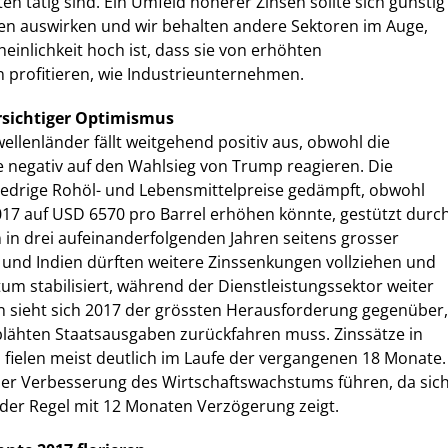
 tätig sind. Ein Umfeld höherer Zinsen sollte sich günstig
ien auswirken und wir behalten andere Sektoren im Auge,
einlichkeit hoch ist, dass sie von erhöhten
 profitieren, wie Industrieunternehmen.
rsichtiger Optimismus
ellenländer fällt weitgehend positiv aus, obwohl die
 negativ auf den Wahlsieg von Trump reagieren. Die
niedrige Rohöl- und Lebensmittelpreise gedämpft, obwohl
017 auf USD 6570 pro Barrel erhöhen könnte, gestützt durc
 in drei aufeinanderfolgenden Jahren seitens grosser
 und Indien dürften weitere Zinssenkungen vollziehen und
um stabilisiert, während der Dienstleistungssektor weiter
en sieht sich 2017 der grössten Herausforderung gegenüber,
blähten Staatsausgaben zurückfahren muss. Zinssätze in
fielen meist deutlich im Laufe der vergangenen 18 Monate.
ner Verbesserung des Wirtschaftswachstums führen, da sic
 der Regel mit 12 Monaten Verzögerung zeigt.