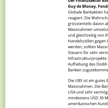
Der Finanzsektor kön
Guy de Blonay, Fond
Globale Bankaktien h
reagiert. Die Wahrsch
grösstenteils davon a
Massnahmen umsetzen, 
und gleichzeitig von 
Handelszöllen gegen 
werden, sollten Mas
Steuern für sehr ver
Infrastrukturprojekte
Aufhebung des Dodd-
Banken zugutekomme
Die UBS ist ein gutes 
Massnahmen. Die Bank 
USA und sehr vermög
mindestens USD 30 Mio
amerikanischen Kunde