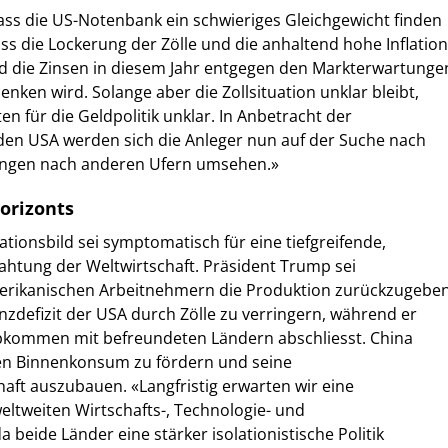
 dass die US-Notenbank ein schwieriges Gleichgewicht finden
ss die Lockerung der Zölle und die anhaltend hohe Inflation
ed die Zinsen in diesem Jahr entgegen den Markterwartunge
enken wird. Solange aber die Zollsituation unklar bleibt,
en für die Geldpolitik unklar. In Anbetracht der
n den USA werden sich die Anleger nun auf der Suche nach
gen nach anderen Ufern umsehen.»
orizonts
ationsbild sei symptomatisch für eine tiefgreifende,
ahtung der Weltwirtschaft. Präsident Trump sei
erikanischen Arbeitnehmern die Produktion zurückzugebe
nzdefizit der USA durch Zölle zu verringern, während er
abkommen mit befreundeten Ländern abschliesst. China
den Binnenkonsum zu fördern und seine
haft auszubauen. «Langfristig erwarten wir eine
ltweiten Wirtschafts-, Technologie- und
 beide Länder eine stärker isolationistische Politik