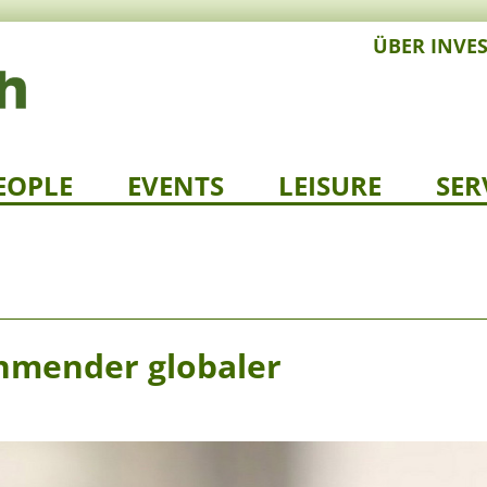
ÜBER INVE
EOPLE
EVENTS
LEISURE
SER
ehmender globaler