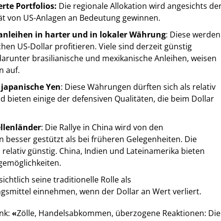
erte Portfolios:
Die
regionale Allokation wird angesichts de
tät von US-Anlagen an Bedeutung gewinnen.
nleihen in harter und in lokaler Währung
: Diese werden
en US-Dollar profitieren. Viele sind derzeit günstig
 darunter brasilianische und mexikanische Anleihen, weisen
n auf.
 japanische Yen
: Diese Währungen dürften sich als relativ
d bieten einige der defensiven Qualitäten, die beim Dollar
llenländer
: Die Rallye in China wird von den
besser gestützt als bei früheren Gelegenheiten. Die
relativ günstig. China, Indien und Lateinamerika bieten
gemöglichkeiten.
ichtlich seine traditionelle Rolle als
mittel einnehmen, wenn der Dollar an Wert verliert.
ink:
«
Zölle, Handelsabkommen, überzogene Reaktionen: Die