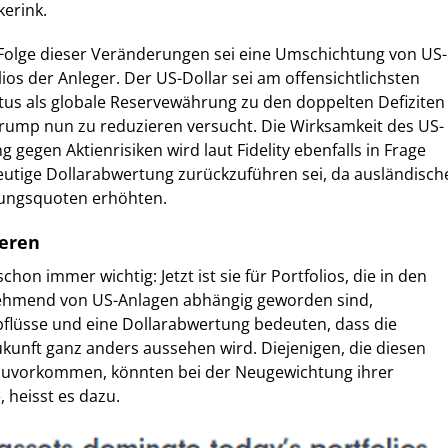
kerink.
 Folge dieser Veränderungen sei eine Umschichtung von US-
ios der Anleger. Der US-Dollar sei am offensichtlichsten
atus als globale Reservewährung zu den doppelten Defiziten
Trump nun zu reduzieren versucht. Die Wirksamkeit des US-
g gegen Aktienrisiken wird laut Fidelity ebenfalls in Frage
 heutige Dollarabwertung zurückzuführen sei, da ausländisch
rungsquoten erhöhten.
ieren
chon immer wichtig: Jetzt ist sie für Portfolios, die in den
nehmend von US-Anlagen abhängig geworden sind,
abflüsse und eine Dollarabwertung bedeuten, dass die
kunft ganz anders aussehen wird. Diejenigen, die diesen
 zuvorkommen, könnten bei der Neugewichtung ihrer
, heisst es dazu.