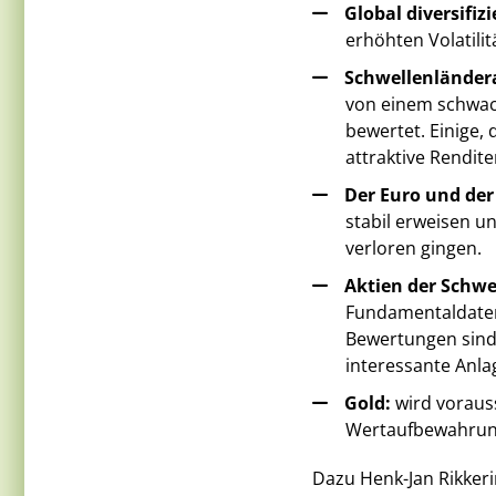
Global diversifizi
erhöhten Volatili
Schwellenländera
von einem schwach
bewertet. Einige,
attraktive Rendite
Der Euro und der
stabil erweisen un
verloren gingen.
Aktien der Schwe
Fundamentaldaten 
Bewertungen sind 
interessante Anla
Gold:
wird vorauss
Wertaufbewahrungs
Dazu Henk-Jan Rikker