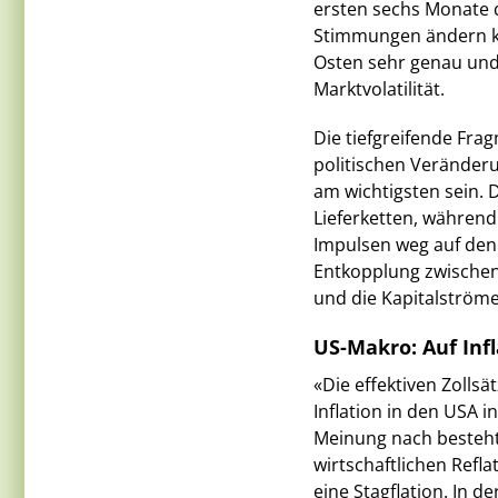
ersten sechs Monate d
Stimmungen ändern kö
Osten sehr genau und 
Marktvolatilität.
Die tiefgreifende Fra
politischen Veränderu
am wichtigsten sein. 
Lieferketten, während
Impulsen weg auf den 
Entkopplung zwischen
und die Kapitalströme
US-Makro: Auf Inf
«Die effektiven Zollsä
Inflation in den USA i
Meinung nach besteht 
wirtschaftlichen Refl
eine Stagflation. In 