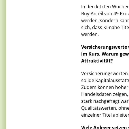
In den letzten Woche
Buy-Anteil von 49 Pro
werden, sondern kann 
sich, dass KI-nahe Ti
werden.
Versicherungswerte 
im Kurs. Warum gewi
Attraktivität?
Versicherungswerten 
solide Kapitalaussta
Zudem können höhere 
Handelsdaten zeigen, 
stark nachgefragt war
Qualitätswerten, ohne
einzelner Titel ableiten
Viele Anleger setzen 