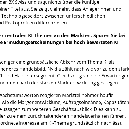
der BX Swiss und sagt nichts über die künftige
ner Titel aus. Sie zeigt vielmehr, dass Anlegerinnen und
s Technologiesektors zwischen unterschiedlichen
 Risikoprofilen differenzieren.
der zentralen KI-Themen an den Märkten. Spüren Sie bei
ste Ermüdungserscheinungen bei hoch bewerteten KI-
weniger eine grundsätzliche Abkehr vom Thema KI als
cheneres Handelsbild. Nvidia zählt nach wie vor zu den star
KI- und Halbleitersegment. Gleichzeitig sind die Erwartunge
ernehmen nach der starken Marktentwicklung gestiegen.
 Wachstumswerten reagieren Marktteilnehmer häufig
n wie die Margenentwicklung, Auftragseingänge, Kapazitäten
ussagen zum weiteren Geschäftsausblick. Dies kann zu
r zu einem zurückhaltenderen Handelsverhalten führen,
ordnete Interesse am KI-Thema grundsätzlich nachlässt.