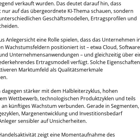
egend verkauft wurden. Das deutet darauf hin, dass
t nur auf das übergeordnete KI-Thema schauen, sondern
unterschiedlichen Geschäftsmodellen, Ertragsprofilen und
cheiden.
aus Anlegersicht eine Rolle spielen, dass das Unternehmen i
n Wachstumsfeldern positioniert ist – etwa Cloud, Software
nz und Unternehmensanwendungen – und gleichzeitig über ei
iederkehrendes Ertragsmodell verfügt. Solche Eigenschaften
ktiveren Marktumfeld als Qualitätsmerkmale
en.
 dagegen stärker mit dem Halbleiterzyklus, hohen
ivem Wettbewerb, technologischen Produktzyklen und teils
 an künftiges Wachstum verbunden. Gerade in Segmenten,
gezyklen, Margenentwicklung und Investitionsbedarf
nleger sensibler auf Unsicherheiten.
e Handelsaktivität zeigt eine Momentaufnahme des