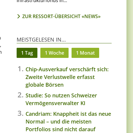
Infrastrukturfonds in...
ZUR RESSORT-ÜBERSICHT «NEWS»
n
MEISTGELESEN IN...
,
n
1 Tag
1 Woche
1 Monat
Chip-Ausverkauf verschärft sich:
Zweite Verlustwelle erfasst
globale Börsen
Studie: So nutzen Schweizer
Vermögensverwalter KI
Candriam: Knappheit ist das neue
Normal – und die meisten
Portfolios sind nicht darauf