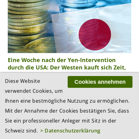
Eine Woche nach der Yen-Intervention
durch die USA: Der Westen kauft sich Zeit,
die Schuldenfrage bleibt ungelöst
Diese Website
Cookies annehmen
07.08.2026, 11:28 Uhr
verwendet Cookies, um
Die koordinierte Devisenintervention von USA und
Japan hat den Yen von seinem Vierzig-Jahres-Tief
Ihnen eine bestmögliche Nutzung zu ermöglichen.
zurückgeholt. Die ungewöhnliche Umsetzung über
Mit der Annahme der Cookies bestätigen Sie, dass
den Umweg Euro sowie die weiterhin ungelöste...
Sie ein professioneller Anleger mit Sitz in der
Schweiz sind.
> Datenschutzerklärung