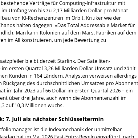
d bestehende Verträge für Computing-Infrastruktur mit
im Umfang von bis zu 2,17 Milliarden Dollar pro Monat
fbau von KI-Rechenzentren im Orbit. Kritiker wie der
Chanos halten dagegen: «Das Total Addressable Market für
ndlich. Man kann Kolonien auf dem Mars, Fabriken auf dem
n im All konstruieren, um jede Bewertung zu
tzpfeiler bleibt derzeit Starlink. Der Satelliten-
e im ersten Quartal 3,26 Milliarden Dollar Umsatz und zählt
onen Kunden in 164 Ländern. Analysten verweisen allerdings
len Rückgang des durchschnittlichen Umsatzes pro Abonnent
at im Jahr 2023 auf 66 Dollar im ersten Quartal 2026 – ein
ent über drei Jahre, auch wenn die Abonnentenzahl im
,3 auf 10,3 Millionen wuchs.
 7. Juli als nächster Schlüsseltermin
ortfoliomanager ist die Indexmechanik der unmittelbar
Nasdaq hat im Mai 2026 Fast-Entry-Regeln eingeführt, nach