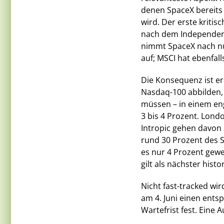
denen SpaceX bereit
wird. Der erste kritis
nach dem Independen
nimmt SpaceX nach nu
auf; MSCI hat ebenfal
Die Konsequenz ist er
Nasdaq-100 abbilden, 
müssen – in einem eng
3 bis 4 Prozent. Lond
Intropic gehen davon 
rund 30 Prozent des S
es nur 4 Prozent gew
gilt als nächster his
Nicht fast-tracked wi
am 4. Juni einen ent
Wartefrist fest. Eine