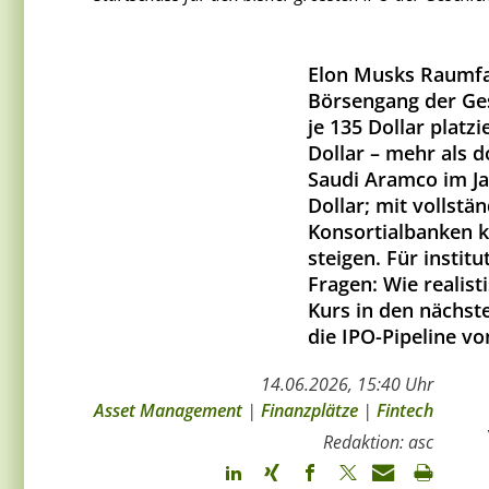
Elon Musks Raumfa
Börsengang der Ges
je 135 Dollar platz
Dollar – mehr als d
Saudi Aramco im Jah
Dollar; mit vollst
Konsortialbanken k
steigen. Für instit
Fragen: Wie realis
Kurs in den nächs
die IPO-Pipeline v
14.06.2026, 15:40 Uhr
Asset Management
|
Finanzplätze
|
Fintech
Redaktion: asc