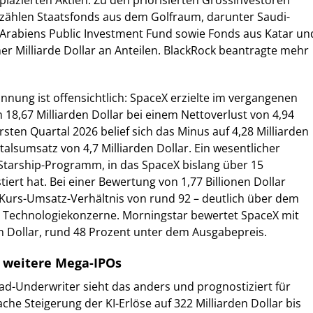
plazierten Aktien. Zu den priorisierten Grossinvestoren
zählen Staatsfonds aus dem Golfraum, darunter Saudi-
Arabiens Public Investment Fund sowie Fonds aus Katar un
ner Milliarde Dollar an Anteilen. BlackRock beantragte mehr
.
nung ist offensichtlich: SpaceX erzielte im vergangenen
 18,67 Milliarden Dollar bei einem Nettoverlust von 4,94
ersten Quartal 2026 belief sich das Minus auf 4,28 Milliarden
talsumsatz von 4,7 Milliarden Dollar. Ein wesentlicher
 Starship-Programm, in das SpaceX bislang über 15
stiert hat. Bei einer Bewertung von 1,77 Billionen Dollar
 Kurs-Umsatz-Verhältnis von rund 92 – deutlich über dem
r Technologiekonzerne. Morningstar bewertet SpaceX mit
den Dollar, rund 48 Prozent unter dem Ausgabepreis.
 weitere Mega-IPOs
d-Underwriter sieht das anders und prognostiziert für
che Steigerung der KI-Erlöse auf 322 Milliarden Dollar bis