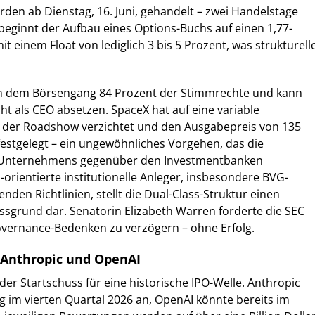
den ab Dienstag, 16. Juni, gehandelt – zwei Handelstage
eginnt der Aufbau eines Options-Buchs auf einen 1,77-
mit einem Float von lediglich 3 bis 5 Prozent, was strukturell
ch dem Börsengang 84 Prozent der Stimmrechte und kann
icht als CEO absetzen. SpaceX hat auf eine variable
der Roadshow verzichtet und den Ausgabepreis von 135
festgelegt – ein ungewöhnliches Vorgehen, das die
Unternehmens gegenüber den Investmentbanken
-orientierte institutionelle Anleger, insbesondere BVG-
den Richtlinien, stellt die Dual-Class-Struktur einen
ssgrund dar. Senatorin Elizabeth Warren forderte die SEC
overnance-Bedenken zu verzögern – ohne Erfolg.
 Anthropic und OpenAI
der Startschuss für eine historische IPO-Welle. Anthropic
g im vierten Quartal 2026 an, OpenAI könnte bereits im