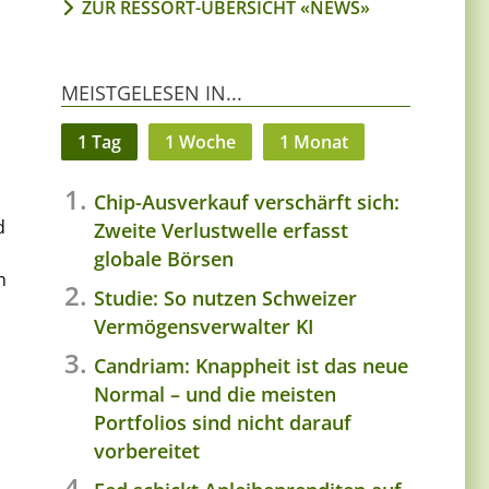
ZUR RESSORT-ÜBERSICHT «NEWS»
MEISTGELESEN IN...
1 Tag
1 Woche
1 Monat
Chip-Ausverkauf verschärft sich:
d
Zweite Verlustwelle erfasst
n
globale Börsen
n
Studie: So nutzen Schweizer
Vermögensverwalter KI
Candriam: Knappheit ist das neue
Normal – und die meisten
Portfolios sind nicht darauf
vorbereitet