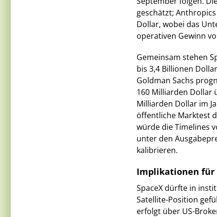
September folgen. Die
geschätzt; Anthropics
Dollar, wobei das Un
operativen Gewinn von
Gemeinsam stehen Sp
bis 3,4 Billionen Dolla
Goldman Sachs progno
160 Milliarden Dollar
Milliarden Dollar im J
öffentliche Marktest d
würde die Timelines 
unter den Ausgabepre
kalibrieren.
Implikationen für 
SpaceX dürfte in insti
Satellite-Position gef
erfolgt über US-Brok