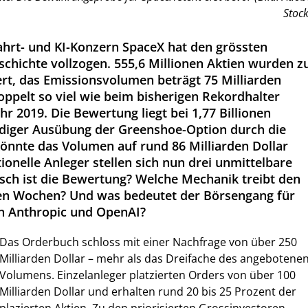
Stock
hrt- und KI-Konzern SpaceX hat den grössten
chichte vollzogen. 555,6 Millionen Aktien wurden z
iert, das Emissionsvolumen beträgt 75 Milliarden
oppelt so viel wie beim bisherigen Rekordhalter
r 2019. Die Bewertung liegt bei 1,77 Billionen
ändiger Ausübung der Greenshoe-Option durch die
önnte das Volumen auf rund 86 Milliarden Dollar
utionelle Anleger stellen sich nun drei unmittelbare
tisch ist die Bewertung? Welche Mechanik treibt den
ten Wochen? Und was bedeutet der Börsengang für
on Anthropic und OpenAI?
Das Orderbuch schloss mit einer Nachfrage von über 250
Milliarden Dollar – mehr als das Dreifache des angebotene
Volumens. Einzelanleger platzierten Orders von über 100
Milliarden Dollar und erhalten rund 20 bis 25 Prozent der