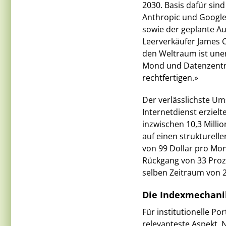
2030. Basis dafür sin
Anthropic und Google 
sowie der geplante Au
Leerverkäufer James 
den Weltraum ist une
Mond und Datenzentre
rechtfertigen.»
Der verlässlichste Umsa
Internetdienst erzielt
inzwischen 10,3 Milli
auf einen strukturel
von 99 Dollar pro Mon
Rückgang von 33 Proz
selben Zeitraum von 2
Die Indexmechanik:
Für institutionelle P
relevanteste Aspekt. 