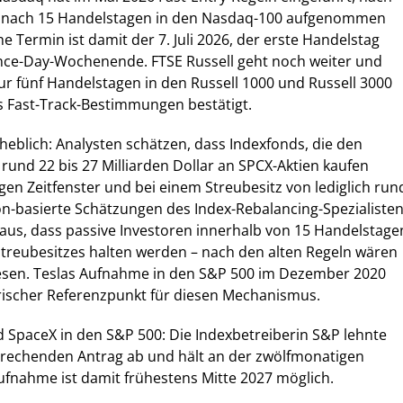
s nach 15 Handelstagen in den Nasdaq-100 aufgenommen
che Termin ist damit der 7. Juli 2026, der erste Handelstag
ce-Day-Wochenende. FTSE Russell geht noch weiter und
r fünf Handelstagen in den Russell 1000 und Russell 3000
ls Fast-Track-Bestimmungen bestätigt.
heblich: Analysten schätzen, dass Indexfonds, die den
rund 22 bis 27 Milliarden Dollar an SPCX-Aktien kaufen
en Zeitfenster und bei einem Streubesitz von lediglich run
on-basierte Schätzungen des Index-Rebalancing-Spezialiste
aus, dass passive Investoren innerhalb von 15 Handelstage
treubesitzes halten werden – nach den alten Regeln wären
esen. Teslas Aufnahme in den S&P 500 im Dezember 2020
torischer Referenzpunkt für diesen Mechanismus.
rd SpaceX in den S&P 500: Die Indexbetreiberin S&P lehnte
sprechenden Antrag ab und hält an der zwölfmonatigen
 Aufnahme ist damit frühestens Mitte 2027 möglich.