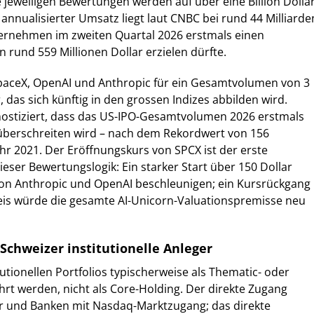
 jeweiligen Bewertungen werden auf über eine Billion Dolla
 annualisierter Umsatz liegt laut CNBC bei rund 44 Milliarde
ternehmen im zweiten Quartal 2026 erstmals einen
 rund 559 Millionen Dollar erzielen dürfte.
aceX, OpenAI und Anthropic für ein Gesamtvolumen von 3
r, das sich künftig in den grossen Indizes abbilden wird.
stiziert, dass das US-IPO-Gesamtvolumen 2026 erstmals
 überschreiten wird – nach dem Rekordwert von 156
ahr 2021. Der Eröffnungskurs von SPCX ist der erste
ieser Bewertungslogik: Ein starker Start über 150 Dollar
von Anthropic und OpenAI beschleunigen; ein Kursrückgang
is würde die gesamte AI-Unicorn-Valuationspremisse neu
Schweizer institutionelle Anleger
tutionellen Portfolios typischerweise als Thematic- oder
ührt werden, nicht als Core-Holding. Der direkte Zugang
er und Banken mit Nasdaq-Marktzugang; das direkte