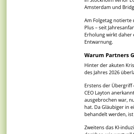
In Stockholm verlor E
Amsterdam und Bridge
Am Folgetag notierte 
Plus – seit Jahresanfa
Erholung wirkt daher
Entwarnung.
Warum Partners Gr
Hinter der akuten Kri
des Jahres 2026 überl
Erstens der Übergriff 
CEO Layton anerkannte
ausgebrochen war, nun
hat. Da Gläubiger in 
behandelt werden, ist 
Zweitens das KI-indu