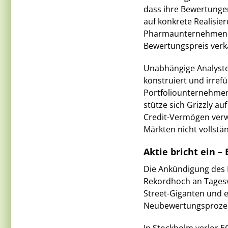
dass ihre Bewertunge
auf konkrete Realisie
Pharmaunternehmen St
Bewertungspreis verk
Unabhängige Analyste
konstruiert und irref
Portfoliounternehmen
stütze sich Grizzly au
Credit-Vermögen verw
Märkten nicht vollstän
Aktie bricht ein –
Die Ankündigung des 
Rekordhoch an Tagesv
Street-Giganten und 
Neubewertungsprozess