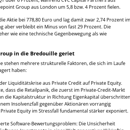
QT über 6 Prozent, während CVC Capital Partners aus
point Group aus London um 5,8 bzw. 4 Prozent fielen.
die Aktie bei 778,80 Euro und lag damit zwar 2,74 Prozent i
ng aber verbleibt ein Minus von fast 29 Prozent. Die
 eher wie eine technische Gegenbewegung als wie
oup in die Bredouille geriet
se stehen mehrere strukturelle Faktoren, die sich im Laufe
agert haben:
der Liquiditätskrise aus Private Credit auf Private Equity.
, dass die Retailpanik, die zuerst im Private-Credit-Markt
 die Kapitalstruktur in Richtung Eigenkapital überschritte
einem Insolvenzfall gegenüber Aktionären vorrangig
Private Equity im Stressfall fundamental stärker exponiert.
zierte Software-Bewertungsproblem: Die Unsicherheit