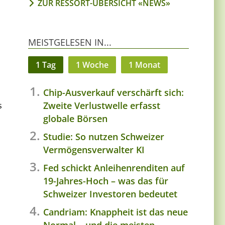
ZUR RESSORT-ÜBERSICHT «NEWS»
MEISTGELESEN IN...
1 Tag
1 Woche
1 Monat
Chip-Ausverkauf verschärft sich:
Zweite Verlustwelle erfasst
s
globale Börsen
Studie: So nutzen Schweizer
Vermögensverwalter KI
Fed schickt Anleihenrenditen auf
19-Jahres-Hoch – was das für
Schweizer Investoren bedeutet
Candriam: Knappheit ist das neue