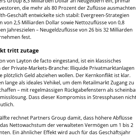
s Group 8,3 Milliarden Dollar an Neugeldern ein, primär
Investoren, die mehr als 80 Prozent der Zuflüsse ausmachten
th-Geschäft entwickelte sich stabil: Evergreen-Strategien
 von 2,5 Milliarden Dollar sowie Nettozuflüsse von 0,8
den Jahreszielen – Neugeldzuflüsse von 26 bis 32 Milliarden
ernehmen fest.
kt tritt zutage
 von Layton de facto eingestand, ist ein klassisches
 der Private-Markets-Branche: Illiquide Privatmarktanlagen
e plötzlich Geld abziehen wollen. Der Kernkonflikt ist klar.
n lange als ideales Vehikel, um dem Retailmarkt Zugang zu
schaffen – mit regelmässigen Rückgabefenstern als scheinba
isslösung. Dass dieser Kompromiss in Stressphasen nich
eutlich.
hälfte rechnet Partners Group damit, dass höhere Abflüsse
 das Nettowachstum der verwalteten Vermögen um 1 bis 2
en. Ein ähnlicher Effekt wird auch für das Geschäftsjahr