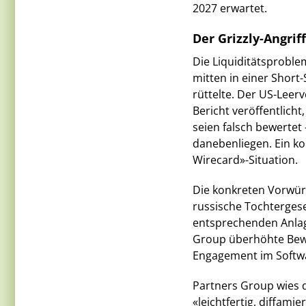
2027 erwartet.
Der Grizzly-Angrif
Die Liquiditätsprobl
mitten in einer Short
rüttelte. Der US-Leerv
Bericht veröffentlich
seien falsch bewertet 
danebenliegen. Ein ko
Wirecard»-Situation.
Die konkreten Vorwürfe
russische Tochterges
entsprechenden Anlag
Group überhöhte Bewe
Engagement im Softwa
Partners Group wies d
«leichtfertig, diffam