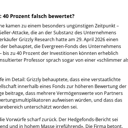
f: 40 Prozent falsch bewertet?
eme kamen zu einem besonders ungünstigen Zeitpunkt –
-Seller-Attacke, die an der Substanz des Unternehmens
erkäufer Grizzly Research hatte am 29. April 2026 einen
t, der behauptet, die Evergreen-Fonds des Unternehmens
– bis zu 40 Prozent der Investitionen könnten erheblich
nsultierter Professor sprach sogar von einer «schlimmer al
 im Detail: Grizzly behauptete, dass eine verstaatlichte
ellschaft innerhalb eines Fonds zur höheren Bewertung der
e beitrage, dass mehrere Vermögenswerte von Partners
rtungsmultiplikatoren aufweisen würden, und dass das
rebereich unterschätzt worden sei.
ie Vorwürfe scharf zurück. Der Hedgefonds-Bericht sei
ierend und in hohem Masse irreführend». Die Firma betont,