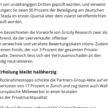
n von unabhängigen Dritten geprüft würden, und verweist
rungen: So seien 90 Prozent der Beteiligung am deutschen
ada im ersten Quartal über dem zuletzt veröffentlichten
auft worden.
n bezeichneten die Vorwürfe von Grizzly Research zwar als
ührend, da der Leerverkäufer offenbar
 verwechsle und veraltete Bewertungsdaten zitiere. Zudem
f einen Fonds, der nur 3 Prozent der gesamten Private-
alte. Dennoch liess sich der Vertrauensschaden an den
dig neutralisieren.
 Erholung bleibt halbherzig
Rücknahmestopps schickte die Partners-Group-Aktie auf ei
erlusten von 17 Prozent in Zürich und zog damit auch Wall
europäische Mitbewerber in einen brutalen
 der Privatmarktqualität.