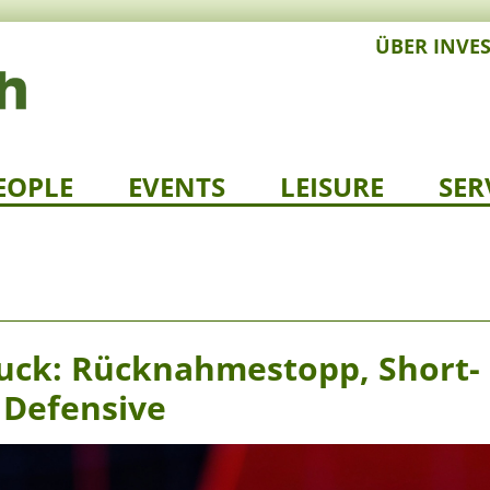
ÜBER INVE
EOPLE
EVENTS
LEISURE
SER
uck: Rücknahmestopp, Short-
r Defensive