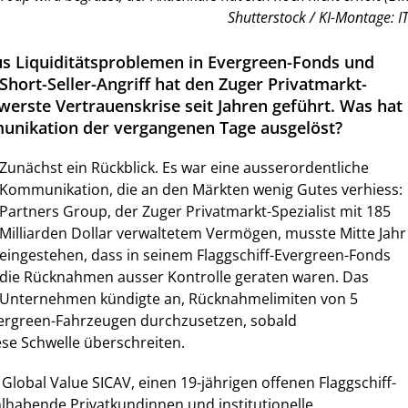
Shutterstock / KI-Montage: IT
s Liquiditätsproblemen in Evergreen-Fonds und
Short-Seller-Angriff hat den Zuger Privatmarkt-
werste Vertrauenskrise seit Jahren geführt. Was hat
unikation der vergangenen Tage ausgelöst?
Zunächst ein Rückblick. Es war eine ausserordentliche
Kommunikation, die an den Märkten wenig Gutes verhiess:
Partners Group, der Zuger Privatmarkt-Spezialist mit 185
Milliarden Dollar verwaltetem Vermögen, musste Mitte Jahr
eingestehen, dass in seinem Flaggschiff-Evergreen-Fonds
die Rücknahmen ausser Kontrolle geraten waren. Das
Unternehmen kündigte an, Rücknahmelimiten von 5
vergreen-Fahrzeugen durchzusetzen, sobald
se Schwelle überschreiten.
Global Value SICAV, einen 19-jährigen offenen Flaggschiff-
hlhabende Privatkundinnen und institutionelle