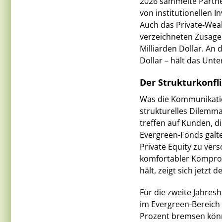
2026 sammelte Partner
von institutionellen 
Auch das Private-Weal
verzeichneten Zusagen
Milliarden Dollar. An 
Dollar – hält das Unt
Der Strukturkonfli
Was die Kommunikation
strukturelles Dilemma
treffen auf Kunden, di
Evergreen-Fonds galte
Private Equity zu ver
komfortabler Komprom
hält, zeigt sich jetzt d
Für die zweite Jahres
im Evergreen-Bereich
Prozent bremsen könnt