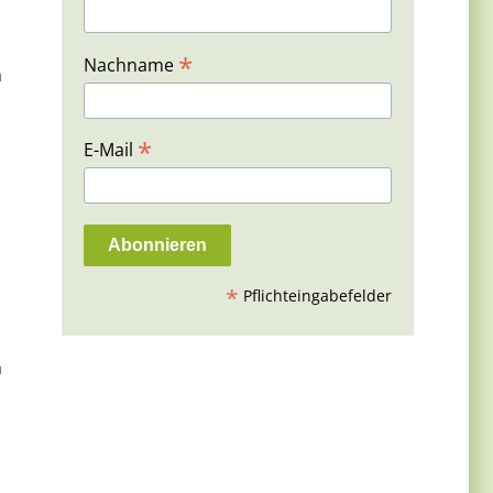
*
Nachname
m
*
E-Mail
*
Pflichteingabefelder
n