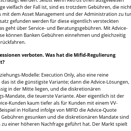
tschädigt werden. Selbst wenn Retros offen ausgewiesen
 vielfach der Fall ist, sind es trotzdem Gebühren, die nich
hts mit dem Asset Management und der Administration zu tu
satz gefunden werden für diese eigentlich versteckten
as geht über Service- und Beratungsgebühren. Mit Advice-
ise können Banken Gebühren einnehmen und gleichzeitig
urückfahren.
zessionen verboten. Was hat die Mifid-Regulierung
t?
ziehungs-Modelle: Execution Only, also eine reine
as ist die günstigste Variante; dann die Advice-Lösungen,
ig in der Mitte liegen, und die diskretionären
Mandate, die teuerste Variante. Aber eigentlich ist der
ice-Kunden kaum tiefer als für Kunden mit einem VV-
eispiel in Holland infolge von MIFID die Advice-Quote
 Gebühren gesunken und die diskretionären Mandate sind
s zu einer höheren Nachfrage geführt hat. Der Markt spielt