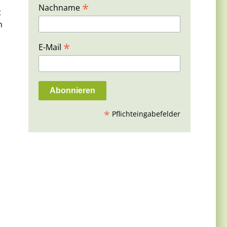
*
Nachname
t
n
*
E-Mail
*
Pflichteingabefelder