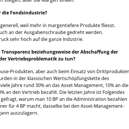
 steigen, aber die Margen sinken.
 die Fondsindustrie?
t generell, weil mehr in margentiefere Produkte fliesst.
uch an der Ausgabenschraube gedreht werden.
uck sehr hoch auf die ganze Industrie.
r Transparenz beziehungsweise der Abschaffung der
der Vertriebsproblematik zu tun?
ouse-Produkten, aber auch beim Einsatz von Drittprodukte
urden in der klassischen Wertschöpfungskette des
 viele Jahre rund 30% an das Asset Management, 10% an die
% an den Vertrieb bezahlt. Die letzten Jahre ist Folgendes
h gefragt, warum man 10 BP an die Administration bezahlen
erner für 4 BP macht, dasselbe bei den Asset-Management-
gann auszulagern.