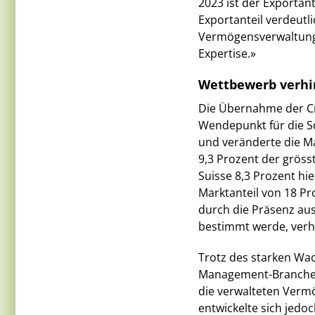
2023 ist der Exportan
Exportanteil verdeutl
Vermögensverwaltung 
Expertise.»
Wettbewerb verhi
Die Übernahme der Cr
Wendepunkt für die 
und veränderte die Ma
9,3 Prozent der grös
Suisse 8,3 Prozent hi
Marktanteil von 18 Pr
durch die Präsenz au
bestimmt werde, verhi
Trotz des starken Wac
Management-Branche 
die verwalteten Vermö
entwickelte sich jedoc