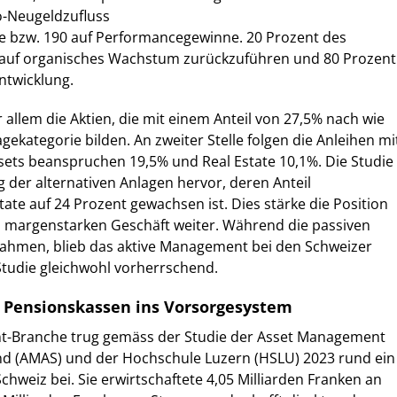
o-Neugeldzufluss
e bzw. 190 auf Performancegewinne. 20 Prozent des
auf organisches Wachstum zurückzuführen und 80 Prozent
ntwicklung.
 allem die Aktien, die mit einem Anteil von 27,5% nach wie
agekategorie bilden. An zweiter Stelle folgen die Anleihen mi
ssets beanspruchen 19,5% und Real Estate 10,1%. Die Studie
g der alternativen Anlagen hervor, deren Anteil
state auf 24 Prozent gewachsen ist. Dies stärke die Position
m margenstarken Geschäft weiter. Während die passiven
nahmen, blieb das aktive Management bei den Schweizer
Studie gleichwohl vorherrschend.
 Pensionskassen ins Vorsorgesystem
t-Branche trug gemäss der Studie der Asset Management
and (AMAS) und der Hochschule Luzern (HSLU) 2023 rund ein
chweiz bei. Sie erwirtschaftete 4,05 Milliarden Franken an