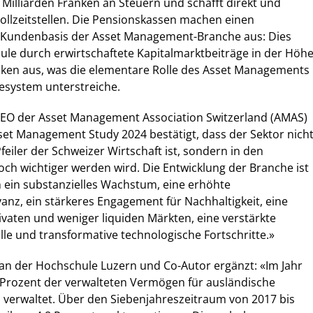
 Milliarden Franken an Steuern und schafft direkt und
Vollzeitstellen. Die Pensionskassen machen einen
 Kundenbasis der Asset Management-Branche aus: Dies
Säule durch erwirtschaftete Kapitalmarktbeiträge in der Höh
anken aus, was die elementare Rolle des Asset Managements
esystem unterstreiche.
EO der Asset Management Association Switzerland (AMAS)
et Management Study 2024 bestätigt, dass der Sektor nich
feiler der Schweizer Wirtschaft ist, sondern in den
h wichtiger werden wird. Die Entwicklung der Branche ist
 ein substanzielles Wachstum, eine erhöhte
vanz, ein stärkeres Engagement für Nachhaltigkeit, eine
ivaten und weniger liquiden Märkten, eine verstärkte
lle und transformative technologische Fortschritte.»
an der Hochschule Luzern und Co-Autor ergänzt: «Im Jahr
Prozent der verwalteten Vermögen für ausländische
n verwaltet. Über den Siebenjahreszeitraum von 2017 bis