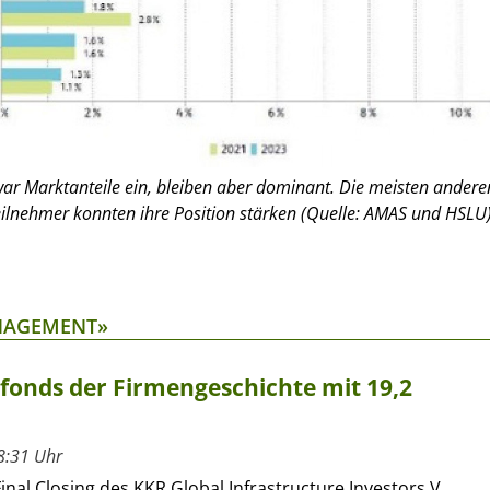
ar Marktanteile ein, bleiben aber dominant. Die meisten andere
ilnehmer konnten ihre Position stärken (Quelle: AMAS und HSLU)
ANAGEMENT»
rfonds der Firmengeschichte mit 19,2
8:31 Uhr
inal Closing des KKR Global Infrastructure Investors V