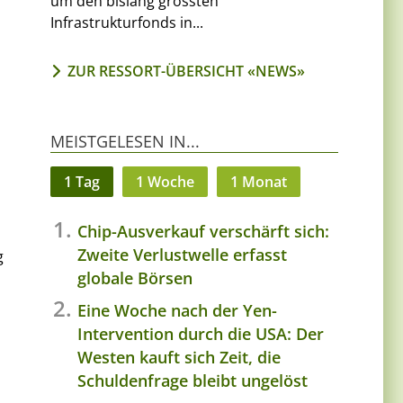
um den bislang grössten
Infrastrukturfonds in...
ZUR RESSORT-ÜBERSICHT «NEWS»
MEISTGELESEN IN...
1 Tag
1 Woche
1 Monat
Chip-Ausverkauf verschärft sich:
Zweite Verlustwelle erfasst
g
globale Börsen
Eine Woche nach der Yen-
Intervention durch die USA: Der
Westen kauft sich Zeit, die
Schuldenfrage bleibt ungelöst