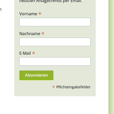
neusten Anlagetrends per Email.
m
*
Vorname
*
Nachname
*
E-Mail
*
Pflichteingabefelder