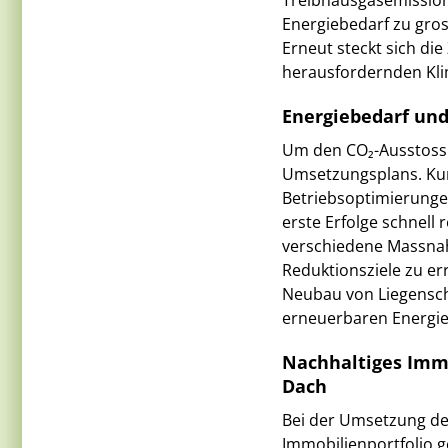
Treibhausgasemission
Energiebedarf zu gro
Erneut steckt sich die
herausfordernden Kli
Energiebedarf und
Um den CO₂-Ausstoss 
Umsetzungsplans. Kur
Betriebsoptimierunge
erste Erfolge schnell r
verschiedene Massnah
Reduktionsziele zu e
Neubau von Liegensch
erneuerbaren Energien
Nachhaltiges Imm
Dach
Bei der Umsetzung der
Immobilienportfolio g