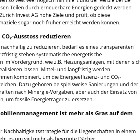
en so weit wie möglich minimiert und der verbleibende
ssen Teilen durch erneuerbare Energien gedeckt werden.
 Zurich Invest AG hohe Ziele und prüft, ob diese
maziele sogar noch früher erreicht werden können.
 CO₂-Ausstoss reduzieren
nachhaltig zu reduzieren, bedarf es eines transparenten
zfristig stehen systematische energetische
n im Vordergrund, wie z.B. Heizungsanlagen, mit denen sic
ealisieren lassen. Mittel- und langfristig werden
men kombiniert, um die Energieeffizienz- und CO₂-
rreichen. Dazu gehören beispielsweise Sanierungen und der
aften nach Minergie-Vorgaben, aber auch der Einsatz von
, um fossile Energieträger zu ersetzen.
obilienmanagement ist mehr als Gras auf dem
 Nachhaltigkeitsstrategie für die Liegenschaften in einem
eht es um viel mehr als begrünte Dächer: