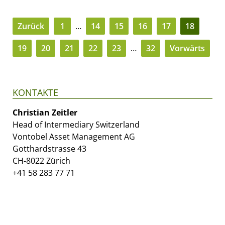
Zurück
1
…
14
15
16
17
18
19
20
21
22
23
…
32
Vorwärts
KONTAKTE
Christian Zeitler
Head of Intermediary Switzerland
Vontobel Asset Management AG
Gotthardstrasse 43
CH-8022 Zürich
+41 58 283 77 71