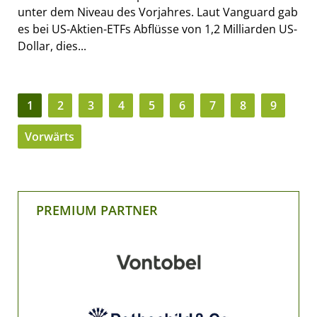
unter dem Niveau des Vorjahres. Laut Vanguard gab
es bei US-Aktien-ETFs Abflüsse von 1,2 Milliarden US-
Dollar, dies...
1
2
3
4
5
6
7
8
9
Vorwärts
PREMIUM PARTNER