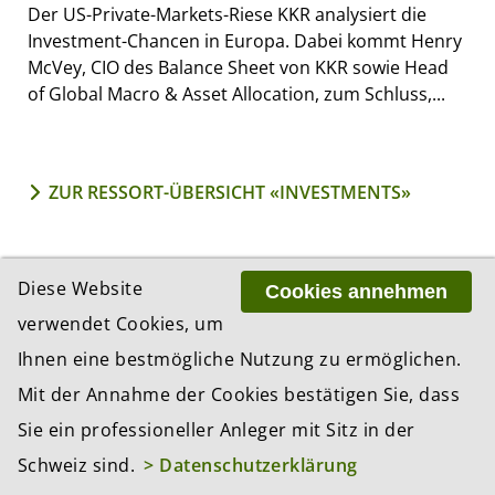
Der US-Private-Markets-Riese KKR analysiert die
Investment-Chancen in Europa. Dabei kommt Henry
McVey, CIO des Balance Sheet von KKR sowie Head
of Global Macro & Asset Allocation, zum Schluss,...
ZUR RESSORT-ÜBERSICHT «INVESTMENTS»
MEISTGELESEN IN...
Diese Website
Cookies annehmen
verwendet Cookies, um
1 Tag
1 Woche
1 Monat
Ihnen eine bestmögliche Nutzung zu ermöglichen.
Chip-Ausverkauf verschärft sich: Zweite
Mit der Annahme der Cookies bestätigen Sie, dass
Verlustwelle erfasst globale Börsen
Sie ein professioneller Anleger mit Sitz in der
Studie: So nutzen Schweizer
Schweiz sind.
> Datenschutzerklärung
Vermögensverwalter KI