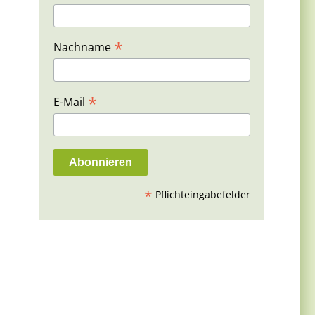
*
Nachname
*
E-Mail
*
Pflichteingabefelder