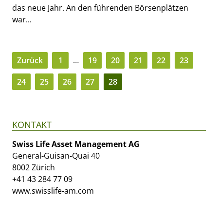
das neue Jahr. An den führenden Börsenplätzen
war...
Zurück
1
…
19
20
21
22
23
24
25
26
27
28
KONTAKT
Swiss Life Asset Management AG
General-Guisan-Quai 40
8002 Zürich
+41 43 284 77 09
www.swisslife-am.com