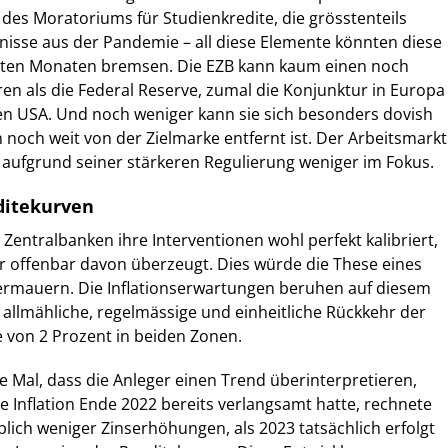
e des Moratoriums für Studienkredite, die grösstenteils
isse aus der Pandemie – all diese Elemente könnten diese
sten Monaten bremsen. Die EZB kann kaum einen noch
ren als die Federal Reserve, zumal die Konjunktur in Europa
den USA. Und noch weniger kann sie sich besonders dovish
on noch weit von der Zielmarke entfernt ist. Der Arbeitsmarkt
 aufgrund seiner stärkeren Regulierung weniger im Fokus.
ditekurven
 Zentralbanken ihre Interventionen wohl perfekt kalibriert,
r offenbar davon überzeugt. Dies würde die These eines
termauern. Die Inflationserwartungen beruhen auf diesem
e allmähliche, regelmässige und einheitliche Rückkehr der
ke von 2 Prozent in beiden Zonen.
te Mal, dass die Anleger einen Trend überinterpretieren,
 Inflation Ende 2022 bereits verlangsamt hatte, rechnete
lich weniger Zinserhöhungen, als 2023 tatsächlich erfolgt