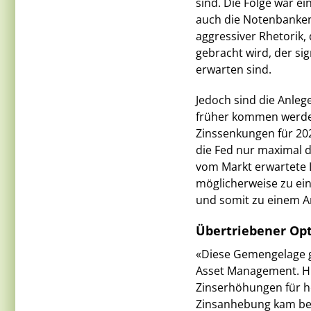
sind. Die Folge war e
auch die Notenbanken
aggressiver Rhetorik,
gebracht wird, der sig
erwarten sind.
Jedoch sind die Anleg
früher kommen werden
Zinssenkungen für 202
die Fed nur maximal d
vom Markt erwartete
möglicherweise zu ei
und somit zu einem Ans
Übertriebener Opt
«Diese Gemengelage g
Asset Management. His
Zinserhöhungen für he
Zinsanhebung kam beso