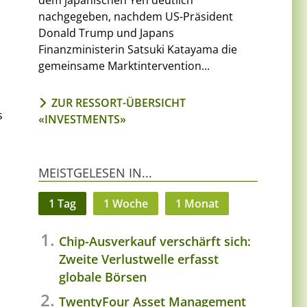
dem japanischen Yen deutlich
nachgegeben, nachdem US-Präsident
Donald Trump und Japans
Finanzministerin Satsuki Katayama die
gemeinsame Marktintervention...
ZUR RESSORT-ÜBERSICHT
s
«INVESTMENTS»
MEISTGELESEN IN...
1 Tag
1 Woche
1 Monat
Chip-Ausverkauf verschärft sich:
Zweite Verlustwelle erfasst
globale Börsen
TwentyFour Asset Management