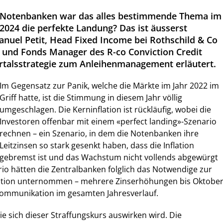
er Notenbanken war das alles bestimmende Thema im
 2024 die perfekte Landung? Das ist äusserst
anuel Petit, Head Fixed Income bei Rothschild & Co
und Fonds Manager des R-co Conviction Credit
artalsstrategie zum Anleihenmanagement erläutert.
Im Gegensatz zur Panik, welche die Märkte im Jahr 2022 im
Griff hatte, ist die Stimmung in diesem Jahr völlig
umgeschlagen. Die Kerninflation ist rückläufig, wobei die
Investoren offenbar mit einem «perfect landing»-Szenario
rechnen – ein Szenario, in dem die Notenbanken ihre
Leitzinsen so stark gesenkt haben, dass die Inflation
gebremst ist und das Wachstum nicht vollends abgewürgt
rio hätten die Zentralbanken folglich das Notwendige zur
ation unternommen – mehrere Zinserhöhungen bis Oktobe
Kommunikation im gesamten Jahresverlauf.
 wie sich dieser Straffungskurs auswirken wird. Die