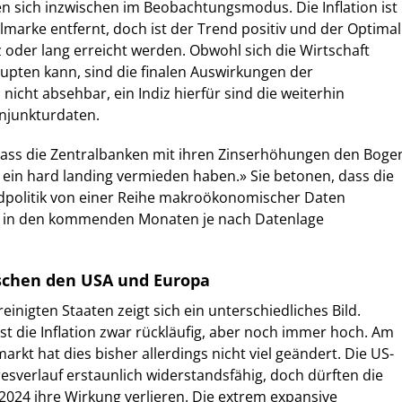
n sich inzwischen im Beobachtungsmodus. Die Inflation ist
lmarke entfernt, doch ist der Trend positiv und der Optimal
 oder lang erreicht werden. Obwohl sich die Wirtschaft
upten kann, sind die finalen Auswirkungen der
icht absehbar, ein Indiz hierfür sind die weiterhin
junkturdaten.
 dass die Zentralbanken mit ihren Zinserhöhungen den Boge
ein hard landing vermieden haben.» Sie betonen, dass die
ldpolitik von einer Reihe makroökonomischer Daten
e in den kommenden Monaten je nach Datenlage
schen den USA und Europa
inigten Staaten zeigt sich ein unterschiedliches Bild.
 ist die Inflation zwar rückläufig, aber noch immer hoch. Am
rkt hat dies bisher allerdings nicht viel geändert. Die US-
resverlauf erstaunlich widerstandsfähig, doch dürften die
 2024 ihre Wirkung verlieren. Die extrem expansive