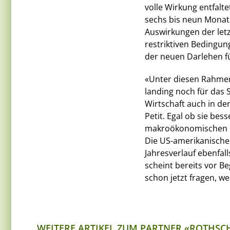
volle Wirkung entfaltet
sechs bis neun Monate
Auswirkungen der letz
restriktiven Bedingun
der neuen Darlehen fü
«Unter diesen Rahmen
landing noch für das S
Wirtschaft auch in de
Petit. Egal ob sie bes
makroökonomischen Dat
Die US-amerikanische
Jahresverlauf ebenfa
scheint bereits vor B
schon jetzt fragen, wel
WEITERE ARTIKEL ZUM PARTNER «ROTHSC