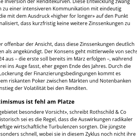
ine Inversion der Renditekurven. Diese Entwicklung zwang
 zu einer intensiveren Kommunikation mit eindeutig
 die mit dem Ausdruck «higher for longer» auf den Punkt
nalisiert, dass kurzfristig keine weitere Zinssenkungen zu
er offenbar der Ansicht, dass diese Zinssenkungen deutlich
 als angekündigt. Der Konsens geht mittlerweile von sech
4 aus – die erste soll bereits im März erfolgen –, während
rei ins Auge fasst, eher gegen Ende des Jahres. Durch die
 Lockerung der Finanzierungsbedingungen kommt es
nem riskanten Poker zwischen Märkten und Notenbanken
tieg der Volatilität bei den Renditen.
imismus ist fehl am Platze
ebietet besondere Vorsicht», schreibt Rothschild & Co
torisch sei es die Regel, dass die Auswirkungen radikaler
ftige wirtschaftliche Turbulenzen sorgten. Die jüngste
nders schnell, wobei sie in diesem Zyklus noch nicht ihre