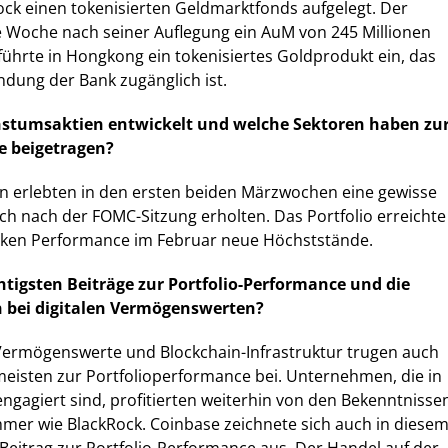
ock einen tokenisierten Geldmarktfonds aufgelegt. Der
e Woche nach seiner Auflegung ein AuM von 245 Millionen
 führte in Hongkong ein tokenisiertes Goldprodukt ein, das
dung der Bank zugänglich ist.
stumsaktien entwickelt und welche Sektoren haben zu
e beigetragen?
n erlebten in den ersten beiden Märzwochen eine gewisse
 sich nach der FOMC-Sitzung erholten. Das Portfolio erreichte
arken Performance im Februar neue Höchststände.
htigsten Beiträge zur Portfolio-Performance und die
 bei digitalen Vermögenswerten?
 Vermögenswerte und Blockchain-Infrastruktur trugen auch
eisten zur Portfolioperformance bei. Unternehmen, die in
engagiert sind, profitierten weiterhin von den Bekenntnisse
hmer wie BlackRock. Coinbase zeichnete sich auch in diese