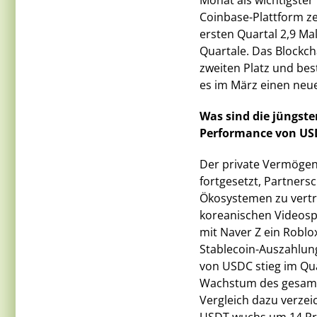
Monat als wichtigster
Coinbase-Plattform z
ersten Quartal 2,9 Ma
Quartale. Das Blockc
zweiten Platz und best
es im März einen neue
Was sind die jüngst
Performance von US
Der private Vermögen
fortgesetzt, Partners
Ökosystemen zu vertr
koreanischen Videosp
mit Naver Z ein Roblo
Stablecoin-Auszahlung
von USDC stieg im Qu
Wachstum des gesamte
Vergleich dazu verze