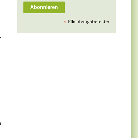
*
Pflichteingabefelder
r
n
m