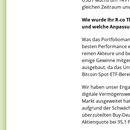
USDT wuchs um 14 Pro
gleichen Zeitraum un
Wie wurde Ihr R-co 
und welche Anpass
Was das Portfolioman
besten Performance wi
reinen Akteure und bei
einige Gewinne mitge
ausgebaut, da das Un
Bitcoin-Spot-ETF-Berei
Wir haben unser Engag
digitale Vermögenswer
Markt ausgeweitet hat
aufgrund der Schwäch
überzuteilten Buy-Dea
Aktienquote bei 95,1 