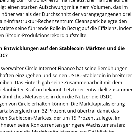
 Beitrag zur Portfolio-Performance aus. Der Handel auf der
eigt einen starken Aufschwung mit einem Volumen, das im
l höher war als der Durchschnitt der vorangegangenen drei
hain-Infrastruktur-Rechenzentrum Cleanspark belegte den
ätigte seine führende Rolle in Bezug auf die Effizienz, inde
n Bitcoin-Produktionsrekord aufstellte.
en Entwicklungen auf den Stablecoin-Märkten und die
DC?
sverwalter Circle Internet Finance hat seine Bemühungen
chaften einzugehen und seinen USDC-Stablecoin in breitere
eiben. Das Fintech gab seine Zusammenarbeit mit dem
ielanbieter Krafton bekannt. Letzterer entwickelt zusamme
x-ähnliches Metaverse, in dem die Nutzer die USDC-
en von Circle erhalten können. Die Marktkapitalisierung
artalsvergleich um 32 Prozent und übertraf damit das
n Stablecoin-Marktes, der um 15 Prozent zulegte. Im
ichneten seine Konkurrenten geringere Wachstumsraten: