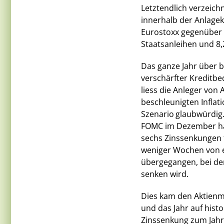
Letztendlich verzeich
innerhalb der Anlagek
Eurostoxx gegenüber 3
Staatsanleihen und 8
Das ganze Jahr über b
verschärfter Kreditbe
liess die Anleger von
beschleunigten Inflat
Szenario
glaubwürdig
FOMC im Dezember hat
sechs Zinssenkungen f
weniger Wochen von 
übergegangen, bei dem
senken wird.
Dies kam den Aktienm
und das Jahr auf his
Zinssenkung zum Jahr