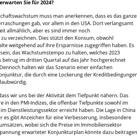
erwarten Sie für 2024?
tschaftswachstum muss man anerkennen, dass es das ganze
erraschungen gab, vor allem in den USA. Dort verlangsamt
keit allmählich, aber es sind immer noch
 zu verzeichnen. Dies stützt den Konsum, obwohl
te weitgehend auf ihre Ersparnisse zugegriffen haben. Es
g sein, das Wachstumstempo zu halten, welches 2023
s betrug im dritten Quartal auf das Jahr hochgerechnet
 Dennoch halten wir das Szenario einer einfachen
njunktur, die durch eine Lockerung der Kreditbedingunge
glaubwürdig.
dass wir uns bei der Aktivität dem Tiefpunkt nähern. Das
re in den PMI-Indizes, die offenbar Tiefpunkte sowohl im
 im Dienstleistungssektor erreicht haben. Die Lage in China
ber es gibt Anzeichen für eine Verbesserung, insbesondere
umsätzen, wobei sich die Preise im Immobiliensektor
t Spannung erwarteter Konjunkturplan könnte dazu beitragen