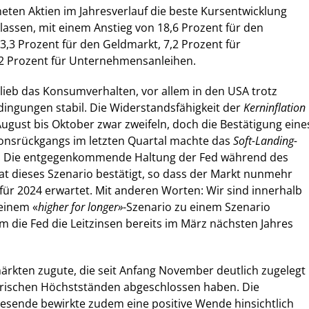
neten Aktien im Jahresverlauf die beste Kursentwicklung
lassen, mit einem Anstieg von 18,6 Prozent für den
,3 Prozent für den Geldmarkt, 7,2 Prozent für
,2 Prozent für Unternehmensanleihen.
lieb das Konsumverhalten, vor allem in den USA trotz
dingungen stabil. Die Widerstandsfähigkeit der
Kerninflation
 August bis Oktober zwar zweifeln, doch die Bestätigung eine
ionsrückgangs im letzten Quartal machte das
Soft-Landing-
. Die entgegenkommende Haltung der Fed während des
 dieses Szenario bestätigt, so dass der Markt nunmehr
ür 2024 erwartet. Mit anderen Worten: Wir sind innerhalb
einem «
higher for longer»
-Szenario zu einem Szenario
 die Fed die Leitzinsen bereits im März nächsten Jahres
ärkten zugute, die seit Anfang November deutlich zugelegt
torischen Höchstständen abgeschlossen haben. Die
esende bewirkte zudem eine positive Wende hinsichtlich