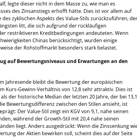
lf, legte dieser nicht in dem Masse zu, wie man es
es des Zinsanstiegs erhofft hätte. Dies ist vor allem auf
des zyklischen Aspekts des Value-Stils zurückzuführen, de
ngsten litt, die sich aufgrund der rückläufigen
der restriktiveren Kreditbedingungen andeuteten. Wenn
wierigkeiten Chinas berücksichtigt, wurden einige
sweise der Rohstoffmarkt besonders stark belastet.
zug auf Bewertungsniveaus und Erwartungen an den
um Jahresende bleibt die Bewertung der europäischen
m Kurs-Gewinn-Verhältnis von 12,8 sehr attraktiv. Dies ist
ls der historische Median der letzten 20 Jahre, der bei 13,
die Bewertungsdifferenz zwischen den Stilen ansieht, ist
prägt: Der Value-Stil zeigt ein KGV von 9,1, nahe seinen
änden, während der Growth-Stil mit 20,4 nahe seinen
tänden liegt. Anders ausgedrückt: Wenn die Zinssenkung wi
rtung der Aktien bewirken soll, scheint dies auf der Seite