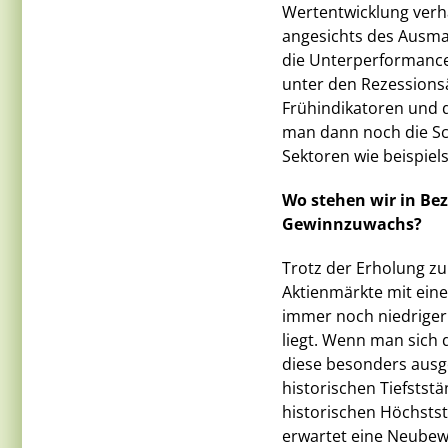
Wertentwicklung verha
angesichts des Ausmass
die Unterperformance 
unter den Rezessionsä
Frühindikatoren und 
man dann noch die Sch
Sektoren wie beispiel
Wo stehen wir in Be
Gewinnzuwachs?
Trotz der Erholung z
Aktienmärkte mit eine
immer noch niedriger a
liegt. Wenn man sich 
diese besonders ausge
historischen Tiefstst
historischen Höchsts
erwartet eine Neubewe