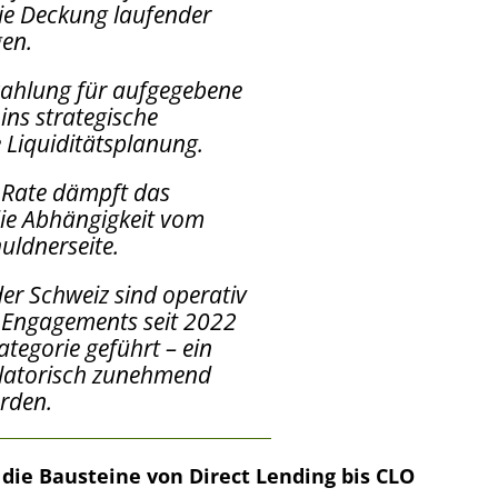
die Deckung laufender
gen.
zahlung für aufgegebene
ins strategische
ie Liquiditätsplanung.
-Rate dämpft das
die Abhängigkeit vom
uldnerseite.
er Schweiz sind operativ
ty-Engagements seit 2022
tegorie geführt – ein
ulatorisch zunehmend
erden.
 die Bausteine von Direct Lending bis CLO