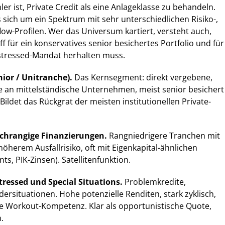
er ist, Private Credit als eine Anlageklasse zu behandeln.
s sich um ein Spektrum mit sehr unterschiedlichen Risiko-,
low-Profilen. Wer das Universum kartiert, versteht auch,
f für ein konservatives senior besichertes Portfolio und für
istressed-Mandat herhalten muss.
nior / Unitranche).
Das Kernsegment: direkt vergebene,
te an mittelständische Unternehmen, meist senior besichert
 Bildet das Rückgrat der meisten institutionellen Private-
chrangige Finanzierungen.
Rangniedrigere Tranchen mit
öherem Ausfallrisiko, oft mit Eigenkapital-ähnlichen
, PIK-Zinsen). Satellitenfunktion.
tressed und Special Situations.
Problemkredite,
rsituationen. Hohe potenzielle Renditen, stark zyklisch,
e Workout-Kompetenz. Klar als opportunistische Quote,
.