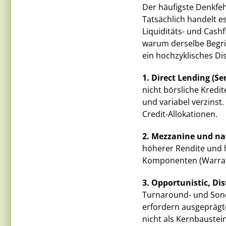
Der häufigste Denkfehl
Tatsächlich handelt e
Liquiditäts- und Cashf
warum derselbe Begrif
ein hochzyklisches D
1. Direct Lending (Se
nicht börsliche Kredi
und variabel verzinst.
Credit-Allokationen.
2. Mezzanine und na
höherer Rendite und h
Komponenten (Warrants
3. Opportunistic, Dis
Turnaround- und Sonde
erfordern ausgeprägt
nicht als Kernbaustein