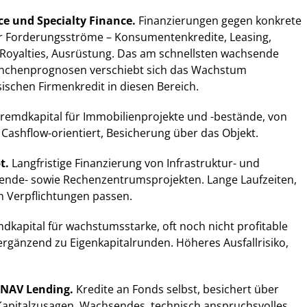
ce und Specialty Finance.
Finanzierungen gegen konkrete
 Forderungsströme – Konsumentenkredite, Leasing,
 Royalties, Ausrüstung. Das am schnellsten wachsende
nchenprognosen verschiebt sich das Wachstum
schen Firmenkredit in diesen Bereich.
remdkapital für Immobilienprojekte und -bestände, von
 Cashflow-orientiert, Besicherung über das Objekt.
t.
Langfristige Finanzierung von Infrastruktur- und
nde- sowie Rechenzentrumsprojekten. Lange Laufzeiten,
en Verpflichtungen passen.
dkapital für wachstumsstarke, oft noch nicht profitable
rgänzend zu Eigenkapitalrunden. Höheres Ausfallrisiko,
 NAV Lending.
Kredite an Fonds selbst, besichert über
 Kapitalzusagen. Wachsendes, technisch anspruchsvolles