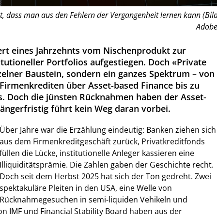
ist, dass man aus den Fehlern der Vergangenheit lernen kann (Bild
Adobe
nert eines Jahrzehnts vom Nischenprodukt zur
itutioneller Portfolios aufgestiegen. Doch «Private
nzelner Baustein, sondern ein ganzes Spektrum – von
 Firmenkrediten über Asset-based Finance bis zu
s. Doch die jünsten Rücknahmen haben der Asset-
ängerfristig führt kein Weg daran vorbei.
Über Jahre war die Erzählung eindeutig: Banken ziehen sich
aus dem Firmenkreditgeschäft zurück, Privatkreditfonds
füllen die Lücke, institutionelle Anleger kassieren eine
Illiquiditätsprämie. Die Zahlen gaben der Geschichte recht.
Doch seit dem Herbst 2025 hat sich der Ton gedreht. Zwei
spektakuläre Pleiten in den USA, eine Welle von
Rücknahmegesuchen in semi-liquiden Vehikeln und
 IMF und Financial Stability Board haben aus der