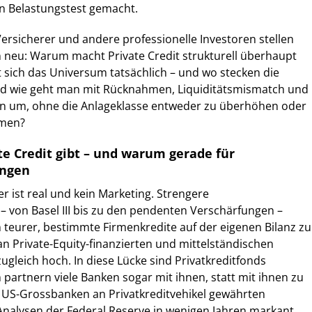
 Belastungstest gemacht.
ersicherer und andere professionelle Investoren stellen
n neu: Warum macht Private Credit strukturell überhaupt
 sich das Universum tatsächlich – und wo stecken die
Und wie geht man mit Rücknahmen, Liquiditätsmismatch und
eln um, ohne die Anlageklasse entweder zu überhöhen oder
mmen?
te Credit gibt – und warum gerade für
ungen
er ist real und kein Marketing. Strengere
– von Basel III bis zu den pendenten Verschärfungen –
teurer, bestimmte Firmenkredite auf der eigenen Bilanz zu
n Private-Equity-finanzierten und mittelständischen
ugleich hoch. In diese Lücke sind Privatkreditfonds
 partnern viele Banken sogar mit ihnen, statt mit ihnen zu
n US-Grossbanken an Privatkreditvehikel gewährten
t Analysen der Federal Reserve in wenigen Jahren markant