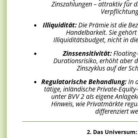
Zinszahlungen – attraktiv für 
Verpflichtun
Illiquidität:
Die Prämie ist die Be
Handelbarkeit. Sie gehört 
Illiquiditätsbudget, nicht in d
Zinssensitivität:
Floating
Durationsrisiko, erhöht aber 
Zinszyklus auf der Sch
Regulatorische Behandlung:
In d
tätige, inländische Private-Equi
unter BVV 2 als eigene Anlageka
Hinweis, wie Privatmärkte reg
differenziert w
2. Das Universum: