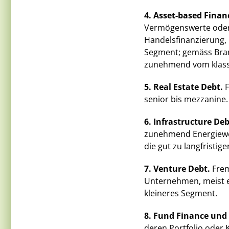
4. Asset-based Finan
Vermögenswerte oder
Handelsfinanzierung,
Segment; gemäss Bra
zunehmend vom klassi
5. Real Estate Debt.
F
senior bis mezzanine.
6. Infrastructure Deb
zunehmend Energiewe
die gut zu langfristig
7. Venture Debt.
Frem
Unternehmen, meist e
kleineres Segment.
8. Fund Finance und
deren Portfolio oder