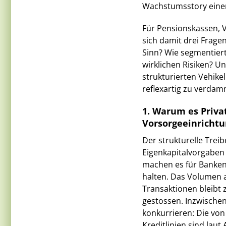
Wachstumsstory einen
Für Pensionskassen, V
sich damit drei Frage
Sinn? Wie segmentiert
wirklichen Risiken? 
strukturierten Vehik
reflexartig zu verda
1. Warum es Priva
Vorsorgeeinricht
Der strukturelle Treib
Eigenkapitalvorgaben 
machen es für Banken 
halten. Das Volumen a
Transaktionen bleibt z
gestossen. Inzwischen
konkurrieren: Die vo
Kreditlinien sind lau