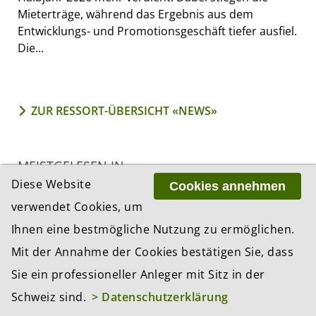
Mieterträge, während das Ergebnis aus dem
Entwicklungs- und Promotionsgeschäft tiefer ausfiel.
Die...
ZUR RESSORT-ÜBERSICHT «NEWS»
MEISTGELESEN IN...
Diese Website
Cookies annehmen
1 Tag
1 Woche
1 Monat
verwendet Cookies, um
Ihnen eine bestmögliche Nutzung zu ermöglichen.
Eine Woche nach der Yen-Intervention
Mit der Annahme der Cookies bestätigen Sie, dass
durch die USA: Der Westen kauft sich Zeit,
die Schuldenfrage bleibt ungelöst
Sie ein professioneller Anleger mit Sitz in der
Schweiz sind.
> Datenschutzerklärung
Chip-Ausverkauf verschärft sich: Zweite