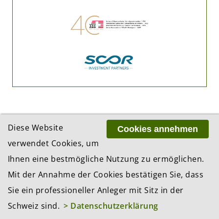
Diese Website
Cookies annehmen
verwendet Cookies, um
ADRESSE
Ihnen eine bestmögliche Nutzung zu ermöglichen.
BCP Business Content Production GmbH
Mit der Annahme der Cookies bestätigen Sie, dass
Gotthardstrasse 38
8002 Zürich
Sie ein professioneller Anleger mit Sitz in der
Schweiz sind.
> Datenschutzerklärung