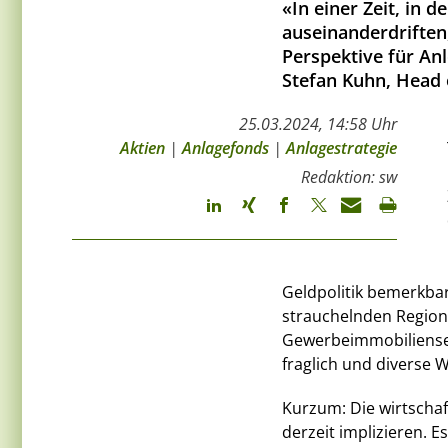
«In einer Zeit, in 
auseinanderdriften
Perspektive für Anl
Stefan Kuhn, Head o
25.03.2024, 14:58 Uhr
Aktien
|
Anlagefonds
|
Anlagestrategie
Redaktion: sw
Geldpolitik bemerkbar
strauchelnden Regio
Gewerbeimmobiliensekt
fraglich und diverse 
Kurzum: Die wirtschaf
derzeit implizieren. E