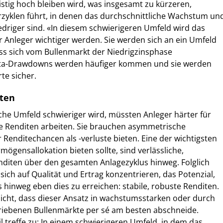
istig hoch bleiben wird, was insgesamt zu kürzeren,
rzyklen führt, in denen das durchschnittliche Wachstum un
edriger sind. «In diesem schwierigeren Umfeld wird das
 Anleger wichtiger werden. Sie werden sich an ein Umfeld
s sich vom Bullenmarkt der Niedrigzinsphase
Beta-Drawdowns werden häufiger kommen und sie werden
rte sicher.
iten
che Umfeld schwieriger wird, müssten Anleger härter für
tive Renditen arbeiten. Sie brauchen asymmetrische
r Renditechancen als -verluste bieten. Eine der wichtigsten
mögensallokation bieten sollte, sind verlässliche,
nditen über den gesamten Anlagezyklus hinweg. Folglich
 sich auf Qualität und Ertrag konzentrieren, das Potenzial,
 hinweg eben dies zu erreichen: stabile, robuste Renditen.
nicht, dass dieser Ansatz in wachstumsstarken oder durch
triebenen Bullenmärkte per sé am besten abschneide.
 treffe zu: In einem schwierigeren Umfeld, in dem das