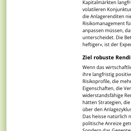
Kapitalmärkten langfr
volatileren Konjunktu
die Anlagerenditen ni
Risikomanagement für
anpassen müssen, das
unterscheidet. Die 
heftiger», ist der Expe
Ziel robuste Rend
Wenn das wirtschaftli
ihre langfristig posi
Risikoprofile, die meh
Eigenschaften, die Ver
widerstandsfähige Re
hätten Strategien, die
über den Anlagezyklus
Das heisse natürlich 
politische Anreize ge
Sondern das Gegenteil