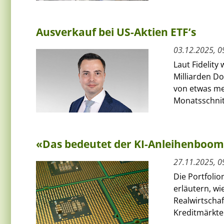
Ausverkauf bei US-Aktien ETF’s
03.12.2025, 0
Laut Fidelit
Milliarden D
von etwas meh
Monatsschnitt
«Das bedeutet der KI-Anleihenboo
27.11.2025, 0
Die Portfolio
erläutern, w
Realwirtscha
Kreditmärkten