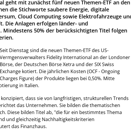
onal geht mit zunächst fünf neuen Themen-ETF an den
hen die Stichworte saubere Energie, digitale
ersum, Cloud Computing sowie Elektrofahrzeuge un
t. Die Anlagen erfolgen länder- und
. Mindestens 50% der berücksichtigten Titel folgen
erien.
Seit Dienstag sind die neuen Themen-ETF des US-
Vermgensverwalters Fidelity International an der Londoner
Börse, der Deutschen Börse Xetra und der SIX Swiss
Exchange kotiert. Die jährlichen Kosten (OCF - Ongoing
Charges Figure) der Produkte liegen bei 0,50%. Mitte
tierung in Italien.
konzipiert, dass sie von langfristigen, strukturellen Trends
erichtet das Unternehmen. Sie bilden die thematischen
ach. Diese bilden Titel ab, "die für ein bestimmtes Thema
d und gleichzeitig Nachhaltigkeitskriterien
äutert das Finanzhaus.