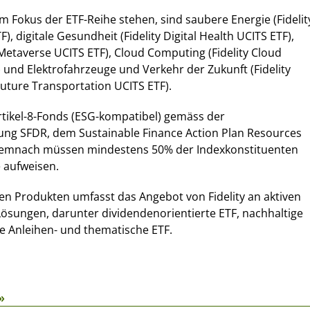
im Fokus der ETF-Reihe stehen, sind saubere Energie (Fidelit
), digitale Gesundheit (Fidelity Digital Health UCITS ETF),
Metaverse UCITS ETF), Cloud Computing (Fidelity Cloud
und Elektrofahrzeuge und Verkehr der Zukunft (Fidelity
Future Transportation UCITS ETF).
 Artikel-8-Fonds (ESG-kompatibel) gemäss der
ng SFDR, dem Sustainable Finance Action Plan Resources
t. Demnach müssen mindestens 50% der Indexkonstituenten
 aufweisen.
en Produkten umfasst das Angebot von Fidelity an aktiven
 Lösungen, darunter dividendenorientierte ETF, nachhaltige
ge Anleihen- und thematische ETF.
»