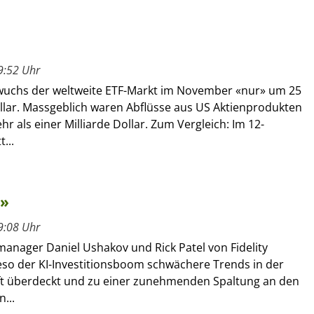
9:52 Uhr
y wuchs der weltweite ETF-Markt im November «nur» um 25
ollar. Massgeblich waren Abflüsse aus US Aktienprodukten
r als einer Milliarde Dollar. Zum Vergleich: Im 12-
...
m»
9:08 Uhr
manager Daniel Ushakov und Rick Patel von Fidelity
ieso der KI-Investitionsboom schwächere Trends in der
ft überdeckt und zu einer zunehmenden Spaltung an den
...