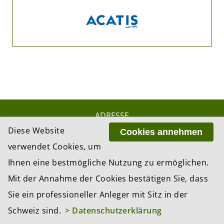
ADRESSE
BCP Business Content Production GmbH
Diese Website
Cookies annehmen
Gotthardstrasse 38
verwendet Cookies, um
8002 Zürich
Ihnen eine bestmögliche Nutzung zu ermöglichen.
Mit der Annahme der Cookies bestätigen Sie, dass
© 2026 by BCP Business Content Production
Sie ein professioneller Anleger mit Sitz in der
GmbH, Zürich – Switzerland
Schweiz sind.
> Datenschutzerklärung
Website by
update AG
, Zurich