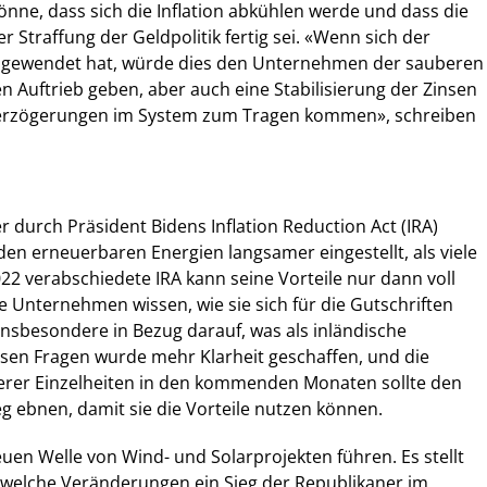
nne, dass sich die Inflation abkühlen werde und dass die
r Straffung der Geldpolitik fertig sei. «Wenn sich der
ch gewendet hat, würde dies den Unternehmen der sauberen
n Auftrieb geben, aber auch eine Stabilisierung der Zinsen
 Verzögerungen im System zum Tragen kommen», schreiben
r durch Präsident Bidens Inflation Reduction Act (IRA)
en erneuerbaren Energien langsamer eingestellt, als viele
022 verabschiedete IRA kann seine Vorteile nur dann voll
 Unternehmen wissen, wie sie sich für die Gutschriften
 insbesondere in Bezug darauf, was als inländische
iesen Fragen wurde mehr Klarheit geschaffen, und die
terer Einzelheiten in den kommenden Monaten sollte den
ebnen, damit sie die Vorteile nutzen können.
euen Welle von Wind- und Solarprojekten führen. Es stellt
, welche Veränderungen ein Sieg der Republikaner im