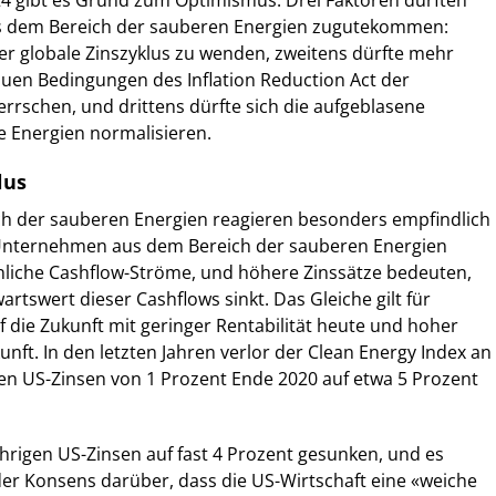
024 gibt es Grund zum Optimismus. Drei Faktoren dürften
 aus dem Bereich der sauberen Energien zugutekommen:
der globale Zinszyklus zu wenden, zweitens dürfte mehr
auen Bedingungen des Inflation Reduction Act der
errschen, und drittens dürfte sich die aufgeblasene
re Energien normalisieren.
lus
ch der sauberen Energien reagieren besonders empfindlich
e Unternehmen aus dem Bereich der sauberen Energien
nliche Cashflow-Ströme, und höhere Zinssätze bedeuten,
rtswert dieser Cashflows sinkt. Das Gleiche gilt für
f die Zukunft mit geringer Rentabilität heute und hoher
kunft. In den letzten Jahren verlor der Clean Energy Index an
igen US-Zinsen von 1 Prozent Ende 2020 auf etwa 5 Prozent
ährigen US-Zinsen auf fast 4 Prozent gesunken, und es
er Konsens darüber, dass die US-Wirtschaft eine «weiche