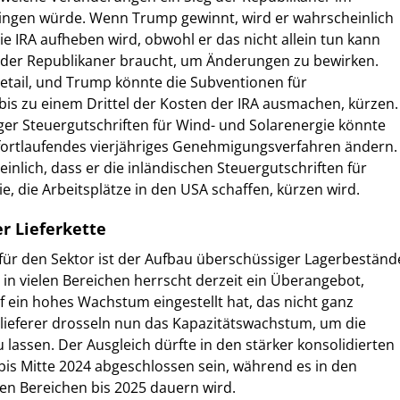
ingen würde. Wenn Trump gewinnt, wird er wahrscheinlich
ie IRA aufheben wird, obwohl er das nicht allein tun kann
g der Republikaner braucht, um Änderungen zu bewirken.
Detail, und Trump könnte die Subventionen für
 bis zu einem Drittel der Kosten der IRA ausmachen, kürzen.
er Steuergutschriften für Wind- und Solarenergie könnte
 fortlaufendes vierjähriges Genehmigungsverfahren ändern.
inlich, dass er die inländischen Steuergutschriften für
e, die Arbeitsplätze in den USA schaffen, kürzen wird.
r Lieferkette
für den Sektor ist der Aufbau überschüssiger Lagerbeständ
d in vielen Bereichen herrscht derzeit ein Überangebot,
 ein hohes Wachstum eingestellt hat, das nicht ganz
Zulieferer drosseln nun das Kapazitätswachstum, um die
 lassen. Der Ausgleich dürfte in den stärker konsolidierten
e bis Mitte 2024 abgeschlossen sein, während es in den
ten Bereichen bis 2025 dauern wird.