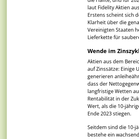
die Hälfte, und für 2
laut Fidelity Aktien
Erstens scheint sich 
Klarheit über die gen
Vereinigten Staaten h
Lieferkette für saube
Wende im Zinszyk
Aktien aus dem Berei
auf Zinssätze: Einig
generieren anleiheäh
dass der Nettogegenwa
langfristige Wetten au
Rentabilität in der Zu
Wert, als die 10-jähr
Ende 2023 stiegen.
Seitdem sind die 10-j
bestehe ein wachsend