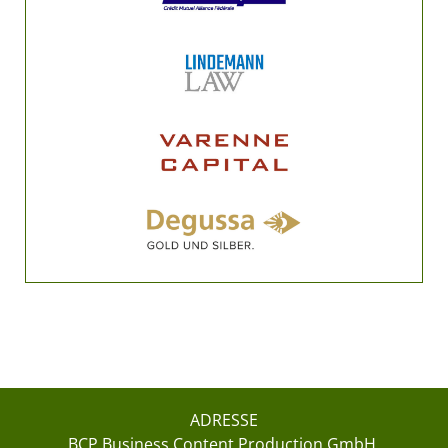
ADRESSE
BCP Business Content Production GmbH