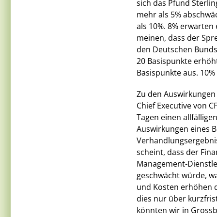
sich das Pfund Sterl
mehr als 5% abschwä
als 10%. 8% erwarten 
meinen, dass der Spre
den Deutschen Bunds 
20 Basispunkte erhöh
Basispunkte aus. 10% 
Zu den Auswirkungen e
Chief Executive von C
Tagen einen allfällige
Auswirkungen eines Br
Verhandlungsergebniss
scheint, dass der Fin
Management-Dienstlei
geschwächt würde, wa
und Kosten erhöhen dü
dies nur über kurzfris
könnten wir in Grossbr