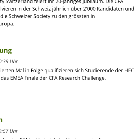
ty Switzerland feiert ihr 20-jähriges Jubiläum. Die CFA
vieren in der Schweiz jährlich über 2'000 Kandidaten und
die Schweizer Society zu den grössten in
uropa.
dung
0:39 Uhr
ierten Mal in Folge qualifizieren sich Studierende der HEC
 das EMEA Finale der CFA Research Challenge.
n
9:57 Uhr