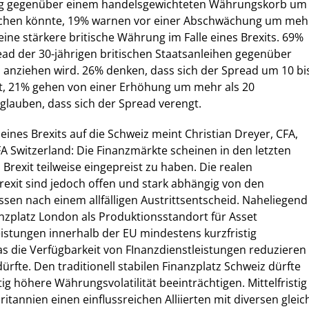
ing gegenüber einem handelsgewichteten Währungskorb um
chen könnte, 19% warnen vor einer Abschwächung um meh
eine stärkere britische Währung im Falle eines Brexits. 69%
ad der 30-jährigen britischen Staatsanleihen gegenüber
anziehen wird. 26% denken, dass sich der Spread um 10 bi
t, 21% gehen von einer Erhöhung um mehr als 20
glauben, dass sich der Spread verengt.
ines Brexits auf die Schweiz meint Christian Dreyer, CFA,
FA Switzerland: Die Finanzmärkte scheinen in den letzten
n Brexit teilweise eingepreist zu haben. Die realen
exit sind jedoch offen und stark abhängig von den
en nach einem allfälligen Austrittsentscheid. Naheliegend
anzplatz London als Produktionsstandort für Asset
stungen innerhalb der EU mindestens kurzfristig
s die Verfügbarkeit von FInanzdienstleistungen reduzieren
rfte. Den traditionell stabilen Finanzplatz Schweiz dürfte
tig höhere Währungsvolatilität beeinträchtigen. Mittelfristig
itannien einen einflussreichen Alliierten mit diversen gleic