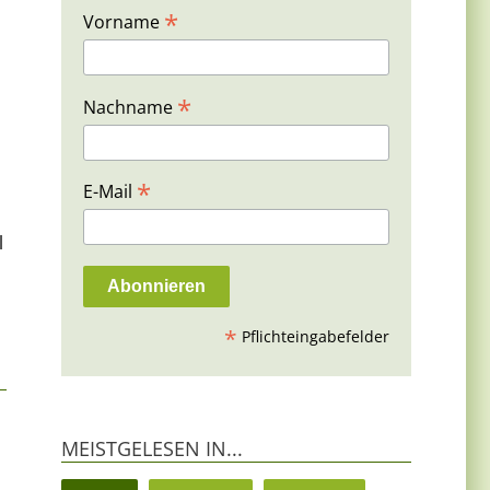
*
Vorname
*
Nachname
*
E-Mail
l
*
Pflichteingabefelder
MEISTGELESEN IN...