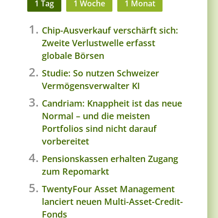
1 Tag
1 Woche
1 Monat
Chip-Ausverkauf verschärft sich:
Zweite Verlustwelle erfasst
globale Börsen
Studie: So nutzen Schweizer
Vermögensverwalter KI
Candriam: Knappheit ist das neue
Normal – und die meisten
Portfolios sind nicht darauf
vorbereitet
Pensionskassen erhalten Zugang
zum Repomarkt
TwentyFour Asset Management
lanciert neuen Multi-Asset-Credit-
Fonds