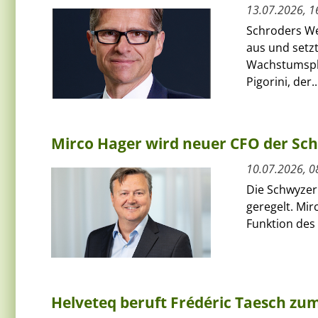
13.07.2026, 1
Schroders We
aus und setzt
Wachstumspha
Pigorini, der..
Mirco Hager wird neuer CFO der Sc
10.07.2026, 0
Die Schwyzer
geregelt. Mi
Funktion des 
Helveteq beruft Frédéric Taesch z