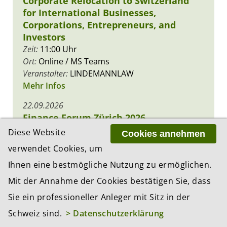
Corporate Relocation to Switzerland
for International Businesses,
Corporations, Entrepreneurs, and
Investors
Zeit:
11:00 Uhr
Ort:
Online / MS Teams
Veranstalter:
LINDEMANNLAW
Mehr Infos
22.09.2026
Finance Forum Zürich 2026
Zeit:
11:30 Uhr
Diese Website
Cookies annehmen
Ort:
Zürich
verwendet Cookies, um
Veranstalter:
Verein Finance Forum Zürich
Ihnen eine bestmögliche Nutzung zu ermöglichen.
Mehr Infos
Mit der Annahme der Cookies bestätigen Sie, dass
Sie ein professioneller Anleger mit Sitz in der
Schweiz sind.
> Datenschutzerklärung
PREMIUM PARTNER