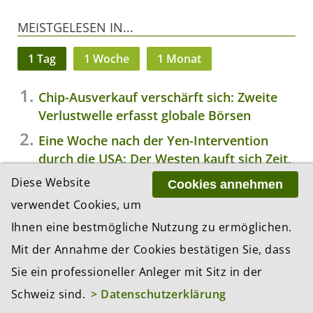
MEISTGELESEN IN...
1 Tag
1 Woche
1 Monat
Chip-Ausverkauf verschärft sich: Zweite
Verlustwelle erfasst globale Börsen
Eine Woche nach der Yen-Intervention
durch die USA: Der Westen kauft sich Zeit,
die Schuldenfrage bleibt ungelöst
Diese Website
Cookies annehmen
Studie: So nutzen Schweizer
verwendet Cookies, um
Vermögensverwalter KI
Ihnen eine bestmögliche Nutzung zu ermöglichen.
Candriam: Knappheit ist das neue Normal
Mit der Annahme der Cookies bestätigen Sie, dass
– und die meisten Portfolios sind nicht
Sie ein professioneller Anleger mit Sitz in der
darauf vorbereitet
Schweiz sind.
> Datenschutzerklärung
Pensionskassen erhalten Zugang zum