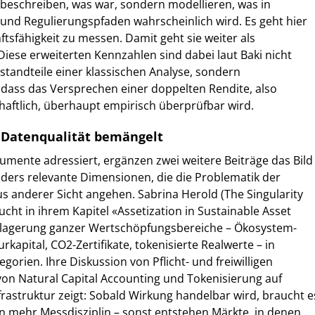
 beschreiben, was war, sondern modellieren, was in
und Regulierungspfaden wahrscheinlich wird. Es geht hier
ftsfähigkeit zu messen. Damit geht sie weiter als
iese erweiterten Kennzahlen sind dabei laut Baki nicht
estandteile einer klassischen Analyse, sondern
dass das Versprechen einer doppelten Rendite, also
chaftlich, überhaupt empirisch überprüfbar wird.
 Datenqualität bemängelt
umente adressiert, ergänzen zwei weitere Beiträge das Bild
ders relevante Dimensionen, die die Problematik der
us anderer Sicht angehen. Sabrina Herold (The Singularity
cht in ihrem Kapitel «Assetization in Sustainable Asset
lagerung ganzer Wertschöpfungsbereiche – Ökosystem-
rkapital, CO2-Zertifikate, tokenisierte Realwerte – in
orien. Ihre Diskussion von Pflicht- und freiwilligen
on Natural Capital Accounting und Tokenisierung auf
frastruktur zeigt: Sobald Wirkung handelbar wird, braucht e
n mehr Messdisziplin – sonst entstehen Märkte, in denen