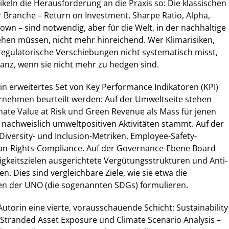
tikeln die Herausforderung an die Praxis so: Die klassischen
 Branche – Return on Investment, Sharpe Ratio, Alpha,
own – sind notwendig, aber für die Welt, in der nachhaltige
ehen müssen, nicht mehr hinreichend. Wer Klimarisiken,
egulatorische Verschiebungen nicht systematisch misst,
Bilanz, wenn sie nicht mehr zu hedgen sind.
ein erweitertes Set von Key Performance Indikatoren (KPI)
rnehmen beurteilt werden: Auf der Umweltseite stehen
mate Value at Risk und Green Revenue als Mass für jenen
 nachweislich umweltpositiven Aktivitäten stammt. Auf der
 Diversity- und Inclusion-Metriken, Employee-Safety-
n-Rights-Compliance. Auf der Governance-Ebene Board
tigkeitszielen ausgerichtete Vergütungsstrukturen und Anti-
n. Dies sind vergleichbare Ziele, wie sie etwa die
ien der UNO (die sogenannten SDGs) formulieren.
Autorin eine vierte, vorausschauende Schicht: Sustainability
 Stranded Asset Exposure und Climate Scenario Analysis –