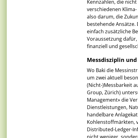
Kennzahlen, die nicht
verschiedenen Klima- 
also darum, die Zukun
bestehende Ansätze. D
einfach zusätzliche B
Voraussetzung dafür, 
finanziell und gesells
Messdisziplin und
Wo Baki die Messinstr
um zwei aktuell beson
(Nicht-)Messbarkeit a
Group, Zürich) untersu
Management» die Ver
Dienstleistungen, Natu
handelbare Anlagekateg
Kohlenstoffmärkten, v
Distributed-Ledger-In
nicht weniger, sonder