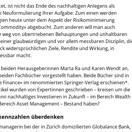
et, ist nicht das Ende des nachhaltigen Anlegens als
e Neuformulierung ihrer Aufgabe: Zum einen werden
egien heute unter dem Aspekt der Risikominimierung
 «Commodity» abgebucht. Zum anderen will man auch
he weg von übertriebenen Behauptungen und unhaltbaren
einer glaubwürdigen und vor allem messbaren Disziplin, di
ick widersprüchlichen Ziele, Rendite und Wirkung, in
messbar macht.
e beiden Herausgeberinnen Marta Ra und Karen Wendt an,
beiden Fachbücher vorgestellt haben. Beide Bücher sind in
le Finance» im renommierten Springer-Verlag erschienen*.
rtikel wurden von Expertinnen geschrieben – kreisen um die
ann nachhaltiges Investieren in Zukunft – im Bereich Wealth
ereich Asset Management – Bestand haben?
gskennzahlen überdenken
omanagerin bei der in Zürich domizilierten Globalance Bank,