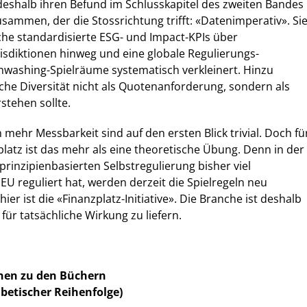
deshalb ihren Befund im Schlusskapitel des zweiten Bandes
usammen, der die Stossrichtung trifft: «Datenimperativ». Si
he standardisierte ESG- und Impact-KPIs über
isdiktionen hinweg und eine globale Regulierungs-
nwashing-Spielräume systematisch verkleinert. Hinzu
he Diversität nicht als Quotenanforderung, sondern als
rstehen sollte.
mehr Messbarkeit sind auf den ersten Blick trivial. Doch fü
latz ist das mehr als eine theoretische Übung. Denn in der
 prinzipienbasierten Selbstregulierung bisher viel
EU reguliert hat, werden derzeit die Spielregeln neu
ier ist die «Finanzplatz-Initiative». Die Branche ist deshalb
für tatsächliche Wirkung zu liefern.
onen zu den Büchern
betischer Reihenfolge)