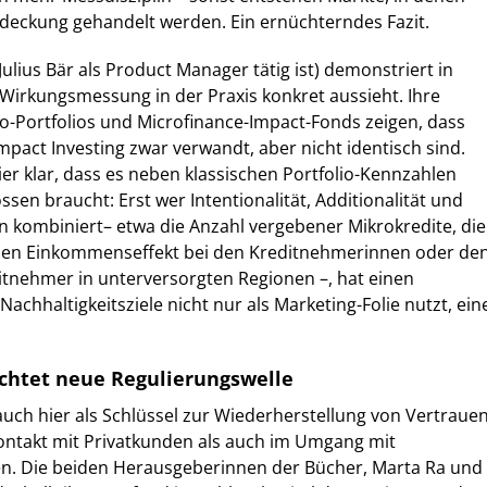
deckung gehandelt werden. Ein ernüchterndes Fazit.
Julius Bär als Product Manager tätig ist) demonstriert in
e Wirkungsmessung in der Praxis konkret aussieht. Ihre
ro-Portfolios und Microfinance-Impact-Fonds zeigen, dass
mpact Investing zwar verwandt, aber nicht identisch sind.
hier klar, dass es neben klassischen Portfolio-Kennzahlen
sen braucht: Erst wer Intentionalität, Additionalität und
 kombiniert– etwa die Anzahl vergebener Mikrokredite, die
den Einkommenseffekt bei den Kreditnehmerinnen oder de
ditnehmer in unterversorgten Regionen –, hat einen
Nachhaltigkeitsziele nicht nur als Marketing-Folie nutzt, ein
chtet neue Regulierungswelle
auch hier als Schlüssel zur Wiederherstellung von Vertraue
Kontakt mit Privatkunden als auch im Umgang mit
den. Die beiden Herausgeberinnen der Bücher, Marta Ra und