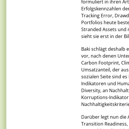
formuliert in ihren Ar
Erfolgskennzahlen der
Tracking Error, Drawd
Portfolios heute best
Stranded Assets und r
sieht sie erst in der 
Baki schlägt deshalb 
vor, nach denen Unte
Carbon Footprint, Cli
Umsatzanteil, der aus
sozialen Seite sind es
Indikatoren und Huma
Diversity, an Nachhal
Korruptions-Indikatore
Nachhaltigkeitskriter
Darüber legt nun die 
Transition Readiness,