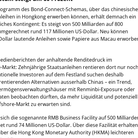
ogramm des Bond-Connect-Schemas, über das chinesische
nleihen in Hongkong erwerben können, erhält demnach ein
iches Kontingent: Es steigt von 500 Milliarden auf 800
 umgerechnet rund 117 Millionen US-Dollar. Neu können
Dollar lautende Anleihen sowie Papiere aus Macau erworbe
 Medienberichten der anhaltende Renditedruck im
Markt: Zehnjährige Staatsanleihen rentieren dort nur noc
itutionelle Investoren auf dem Festland suchen deshalb
rentierenden Alternativen ausserhalb Chinas – ein Trend,
Vermögensverwaltungshäuser mit Renminbi-Exposure oder
ten beobachten dürften, da mehr Liquidität und potenziell
fshore-Markt zu erwarten sind.
 sich die sogenannte RMB Business Facility auf 500 Milliarde
 rund 74 Millionen US-Dollar. Über diese Fazilität erhalten
er die Hong Kong Monetary Authority (HKMA) leichteren