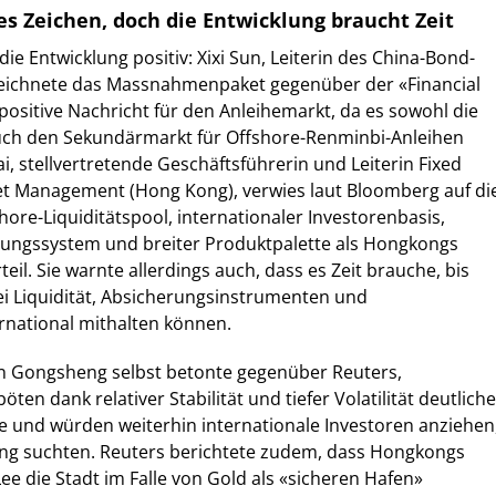
es Zeichen, doch die Entwicklung braucht Zeit
e Entwicklung positiv: Xixi Sun, Leiterin des China-Bond-
ezeichnete das Massnahmenpaket gegenüber der «Financial
positive Nachricht für den Anleihemarkt, da es sowohl die
uch den Sekundärmarkt für Offshore-Renminbi-Anleihen
ai, stellvertretende Geschäftsführerin und Leiterin Fixed
et Management (Hong Kong), verwies laut Bloomberg auf di
ore-Liquiditätspool, internationaler Investorenbasis,
rungssystem und breiter Produktpalette als Hongkongs
eil. Sie warnte allerdings auch, dass es Zeit brauche, bis
i Liquidität, Absicherungsinstrumenten und
rnational mithalten können.
 Gongsheng selbst betonte gegenüber Reuters,
öten dank relativer Stabilität und tiefer Volatilität deutliche
ile und würden weiterhin internationale Investoren anziehen
ung suchten. Reuters berichtete zudem, dass Hongkongs
ee die Stadt im Falle von Gold als «sicheren Hafen»