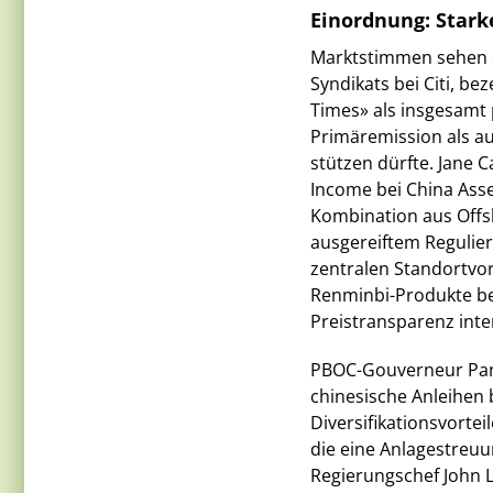
Einordnung: Stark
Marktstimmen sehen di
Syndikats bei Citi, b
Times» als insgesamt 
Primäremission als a
stützen dürfte. Jane C
Income bei China Ass
Kombination aus Offsh
ausgereiftem Regulie
zentralen Standortvort
Renminbi-Produkte be
Preistransparenz inte
PBOC-Gouverneur Pan
chinesische Anleihen b
Diversifikationsvorte
die eine Anlagestreu
Regierungschef John L