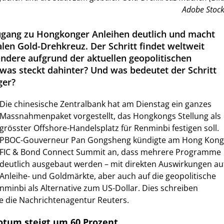
Adobe Stock
ugang zu Hongkonger Anleihen deutlich und macht
len Gold-Drehkreuz. Der Schritt findet weltweit
ndere aufgrund der aktuellen geopolitischen
as steckt dahinter? Und was bedeutet der Schritt
ger?
Die chinesische Zentralbank hat am Dienstag ein ganzes
Massnahmenpaket vorgestellt, das Hongkongs Stellung als
grösster Offshore-Handelsplatz für Renminbi festigen soll.
PBOC-Gouverneur Pan Gongsheng kündigte am Hong Kong
FIC & Bond Connect Summit an, dass mehrere Programme
deutlich ausgebaut werden – mit direkten Auswirkungen au
Anleihe- und Goldmärkte, aber auch auf die geopolitische
nminbi als Alternative zum US-Dollar. Dies schreiben
 die Nachrichtenagentur Reuters.
otum steigt um 60 Prozent