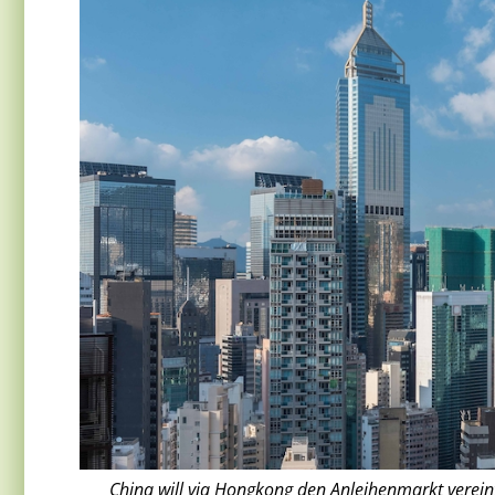
China will via Hongkong den Anleihenmarkt verei