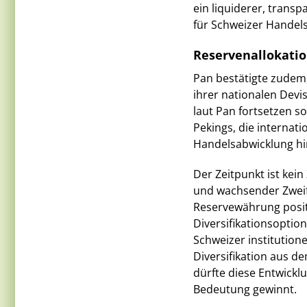
ein liquiderer, trans
für Schweizer Handel
Reservenallokatio
Pan bestätigte zudem,
ihrer nationalen Devi
laut Pan fortsetzen so
Pekings, die interna
Handelsabwicklung hin
Der Zeitpunkt ist kei
und wachsender Zweif
Reservewährung positi
Diversifikationsoption
Schweizer institution
Diversifikation aus d
dürfte diese Entwick
Bedeutung gewinnt.