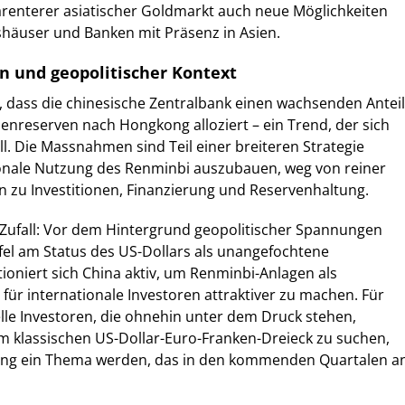
parenterer asiatischer Goldmarkt auch neue Möglichkeiten
shäuser und Banken mit Präsenz in Asien.
n und geopolitischer Kontext
 dass die chinesische Zentralbank einen wachsenden Anteil
senreserven nach Hongkong alloziert – ein Trend, der sich
ll. Die Massnahmen sind Teil einer breiteren Strategie
tionale Nutzung des Renminbi auszubauen, weg von reiner
 zu Investitionen, Finanzierung und Reservenhaltung.
n Zufall: Vor dem Hintergrund geopolitischer Spannungen
el am Status des US-Dollars als unangefochtene
oniert sich China aktiv, um Renminbi-Anlagen als
 für internationale Investoren attraktiver zu machen. Für
elle Investoren, die ohnehin unter dem Druck stehen,
em klassischen US-Dollar-Euro-Franken-Dreieck zu suchen,
lung ein Thema werden, das in den kommenden Quartalen a