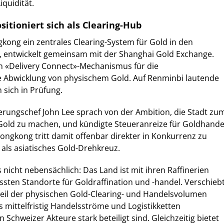
quidität.
itioniert sich als Clearing-Hub
gkong ein zentrales Clearing-System für Gold in den
t, entwickelt gemeinsam mit der Shanghai Gold Exchange.
in «Delivery Connect»-Mechanismus für die
 Abwicklung von physischem Gold. Auf Renminbi lautende
 sich in Prüfung.
rungschef John Lee sprach von der Ambition, die Stadt zu
 Gold zu machen, und kündigte Steueranreize für Goldhande
ongkong tritt damit offenbar direkter in Konkurrenz zu
 als asiatisches Gold-Drehkreuz.
s nicht nebensächlich: Das Land ist mit ihren Raffinerien
össten Standorte für Goldraffination und -handel. Verschieb
Teil der physischen Gold-Clearing- und Handelsvolumen
s mittelfristig Handelsströme und Logistikketten
 Schweizer Akteure stark beteiligt sind. Gleichzeitig bietet