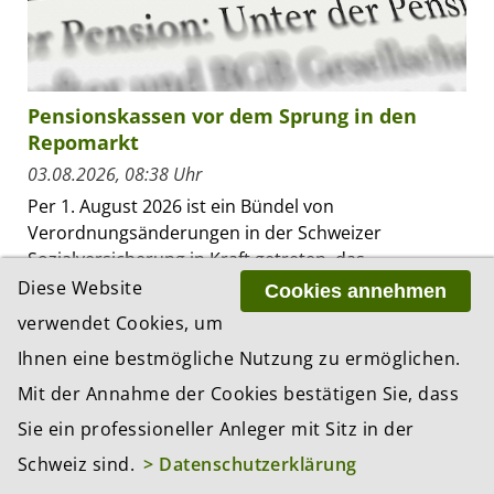
Pensionskassen vor dem Sprung in den
Repomarkt
03.08.2026, 08:38 Uhr
Per 1. August 2026 ist ein Bündel von
Verordnungsänderungen in der Schweizer
Sozialversicherung in Kraft getreten, das
administrativ unauffällig daherkommt, für die
Diese Website
Cookies annehmen
Vermögensverwaltung der...
verwendet Cookies, um
Ihnen eine bestmögliche Nutzung zu ermöglichen.
Mit der Annahme der Cookies bestätigen Sie, dass
ZUR THEMEN-ÜBERSICHT «FINANZPLÄTZE»
Sie ein professioneller Anleger mit Sitz in der
Schweiz sind.
> Datenschutzerklärung