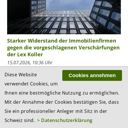
Starker Widerstand der Immobilienfirmen
gegen die vorgeschlagenen Verschärfungen
der Lex Koller
15.07.2026, 10:36 Uhr
Die Vernehmlassung zu der vom Bundesrat
Diese Website
Cookies annehmen
geplanten Verschärfung der Lex Koller zeigt ein
verwendet Cookies, um
klares Bild: Während die linken und rechten Pol-
Parteien das Ende eines Missstandes sehen,
Ihnen eine bestmögliche Nutzung zu ermöglichen.
befürchten...
Mit der Annahme der Cookies bestätigen Sie, dass
Sie ein professioneller Anleger mit Sitz in der
Schweiz sind.
> Datenschutzerklärung
ZUR THEMEN-ÜBERSICHT «REGULIERUNG»