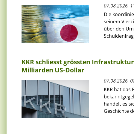
07.08.2026, 1
Die koordini
seinem Vierz
über den Umw
Schuldenfrage
KKR schliesst grössten Infrastruktu
Milliarden US-Dollar
07.08.2026, 0
KKR hat das F
bekanntgegeb
handelt es si
Geschichte de