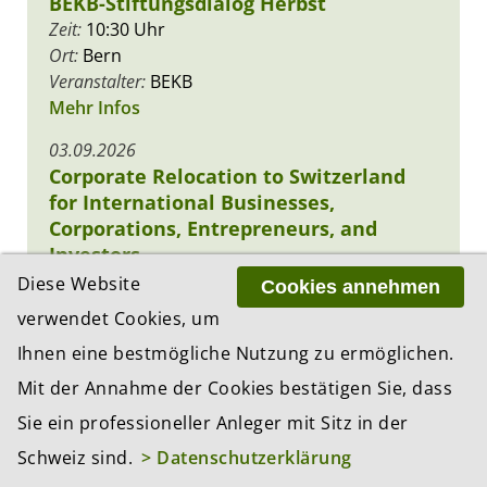
BEKB-Stiftungsdialog Herbst
Zeit:
10:30 Uhr
Ort:
Bern
Veranstalter:
BEKB
Mehr Infos
03.09.2026
Corporate Relocation to Switzerland
for International Businesses,
Corporations, Entrepreneurs, and
Investors
Zeit:
11:00 Uhr
Diese Website
Cookies annehmen
Ort:
Online / MS Teams
verwendet Cookies, um
Veranstalter:
LINDEMANNLAW
Ihnen eine bestmögliche Nutzung zu ermöglichen.
Mehr Infos
Mit der Annahme der Cookies bestätigen Sie, dass
22.09.2026
Sie ein professioneller Anleger mit Sitz in der
Finance Forum Zürich 2026
Zeit:
11:30 Uhr
Schweiz sind.
> Datenschutzerklärung
Ort:
Zürich