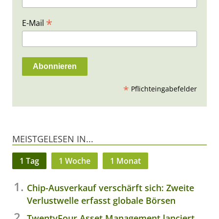
*
E-Mail
*
Pflichteingabefelder
MEISTGELESEN IN...
1 Tag
1 Woche
1 Monat
Chip-Ausverkauf verschärft sich: Zweite
Verlustwelle erfasst globale Börsen
TwentyFour Asset Management lanciert