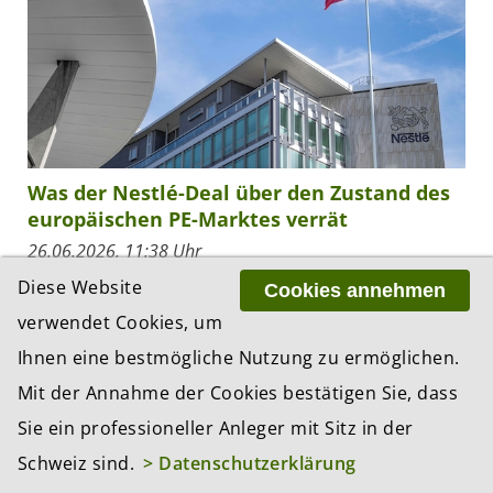
Was der Nestlé-Deal über den Zustand des
europäischen PE-Marktes verrät
26.06.2026, 11:38 Uhr
Laut Medienberichten verhandelt nur noch Platinum
Diese Website
Cookies annehmen
Equity mit Nestlé über die Wassersparte. Der
verwendet Cookies, um
Ausgang des Prozesses wird zum Präzedenzfall – für
Ihnen eine bestmögliche Nutzung zu ermöglichen.
die Preisfindung bei ESG-belasteten Assets,...
Mit der Annahme der Cookies bestätigen Sie, dass
Sie ein professioneller Anleger mit Sitz in der
ZUR THEMEN-ÜBERSICHT «NACHHALTIGKEIT»
Schweiz sind.
> Datenschutzerklärung