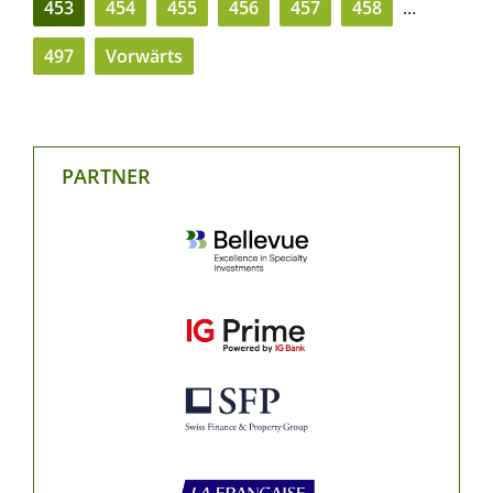
453
454
455
456
457
458
…
497
Vorwärts
PARTNER