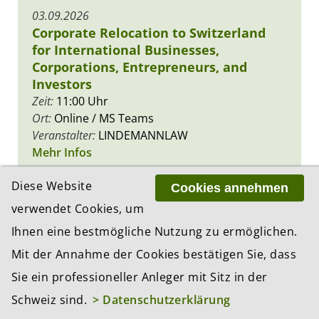
03.09.2026
Corporate Relocation to Switzerland
for International Businesses,
Corporations, Entrepreneurs, and
Investors
Zeit:
11:00 Uhr
Ort:
Online / MS Teams
Veranstalter:
LINDEMANNLAW
Mehr Infos
22.09.2026
Diese Website
Cookies annehmen
Finance Forum Zürich 2026
verwendet Cookies, um
Zeit:
11:30 Uhr
Ihnen eine bestmögliche Nutzung zu ermöglichen.
Ort:
Zürich
Veranstalter:
Verein Finance Forum Zürich
Mit der Annahme der Cookies bestätigen Sie, dass
Mehr Infos
Sie ein professioneller Anleger mit Sitz in der
Schweiz sind.
> Datenschutzerklärung