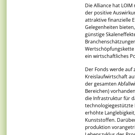
Die Alliance hat LOIM
der positive Auswirku
attraktive finanzielle
Gelegenheiten bieten,
günstige Skaleneffekte
Branchenschätzungen b
Wertschöpfungskette 
ein wirtschaftliches P
Der Fonds werde auf z
Kreislaufwirtschaft au
der gesamten Abfallwi
Bereichen) vorhanden
die Infrastruktur für
technologiegestützte 
erhöhte Langlebigkei
Kunststoffen. Darüber
produktion vorangetr
Lebenszyklus des Prod