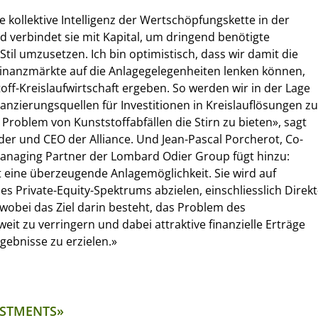
ie kollektive Intelligenz der Wertschöpfungskette in der
 verbindet sie mit Kapital, um dringend benötigte
til umzusetzen. Ich bin optimistisch, dass wir damit die
inanzmärkte auf die Anlagegelegenheiten lenken können,
toff-Kreislaufwirtschaft ergeben. So werden wir in der Lage
nanzierungsquellen für Investitionen in Kreislauflösungen zu
Problem von Kunststoffabfällen die Stirn zu bieten», sagt
der und CEO der Alliance. Und Jean-Pascal Porcherot, Co-
naging Partner der Lombard Odier Group fügt hinzu:
et eine überzeugende Anlagemöglichkeit. Sie wird auf
s Private-Equity-Spektrums abzielen, einschliesslich Direkt
 wobei das Ziel darin besteht, das Problem des
weit zu verringern und dabei attraktive finanzielle Erträge
gebnisse zu erzielen.»
ESTMENTS»