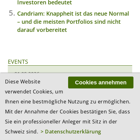
Investoren bedeutet
Candriam: Knappheit ist das neue Normal
– und die meisten Portfolios sind nicht
darauf vorbereitet
EVENTS
01.09.2026
BEKB-Stiftungsdialog Herbst
Diese Website
Cookies annehmen
Zeit:
10:30 Uhr
verwendet Cookies, um
Ort:
Bern
Ihnen eine bestmögliche Nutzung zu ermöglichen.
Veranstalter:
BEKB
Mehr Infos
Mit der Annahme der Cookies bestätigen Sie, dass
Sie ein professioneller Anleger mit Sitz in der
03.09.2026
Corporate Relocation to Switzerland
Schweiz sind.
> Datenschutzerklärung
for International Businesses,