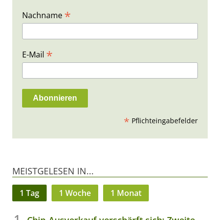
*
Nachname
*
E-Mail
*
Pflichteingabefelder
MEISTGELESEN IN...
1 Tag
1 Woche
1 Monat
Chip-Ausverkauf verschärft sich: Zweite