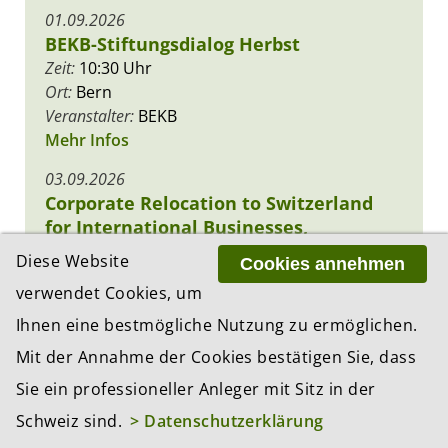
01.09.2026
BEKB-Stiftungsdialog Herbst
Zeit:
10:30 Uhr
Ort:
Bern
Veranstalter:
BEKB
Mehr Infos
03.09.2026
Corporate Relocation to Switzerland
for International Businesses,
Corporations, Entrepreneurs, and
Diese Website
Cookies annehmen
Investors
verwendet Cookies, um
Zeit:
11:00 Uhr
Ort:
Online / MS Teams
Ihnen eine bestmögliche Nutzung zu ermöglichen.
Veranstalter:
LINDEMANNLAW
Mit der Annahme der Cookies bestätigen Sie, dass
Mehr Infos
Sie ein professioneller Anleger mit Sitz in der
22.09.2026
Schweiz sind.
> Datenschutzerklärung
Finance Forum Zürich 2026