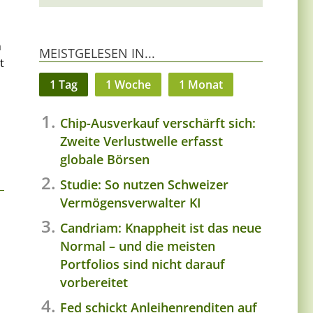
n
MEISTGELESEN IN...
t
1 Tag
1 Woche
1 Monat
Chip-Ausverkauf verschärft sich:
Zweite Verlustwelle erfasst
globale Börsen
Studie: So nutzen Schweizer
Vermögensverwalter KI
Candriam: Knappheit ist das neue
Normal – und die meisten
Portfolios sind nicht darauf
vorbereitet
Fed schickt Anleihenrenditen auf