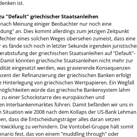
denken ist.
u "Default" griechischer Staatsanleihen
h nach Meinung einiger Beobachter nur noch eine
ung" an. Dies kommt allerdings zum jetzigen Zeitpunkt
erfechter eines solchen Weges übersehen zumeist, dass eine
es fände sich noch in letzter Sekunde irgendein juristische
Herabstufung der griechischen Staatsanleihen auf "Default"-
 Damit könnten griechische Staatsanleihen nicht mehr zur
idität eingesetzt werden, was gravierende Konsequenzen
rozent der Refinanzierung der griechischen Banken erfolgt
e Hinterlegung von griechischen Wertpapieren. Ein Wegfall
möglichkeiten würde das griechische Bankensystem lahm
e zu einer Schockstarre des europäischen und
len Interbankenmarktes führen. Damit befänden wir uns in
en Situation wie 2008 nach dem Kollaps der US-Bank Lehman
en, dass die Entscheidungsträger alles daran setzen
ntwicklung zu verhindern. Die Vontobel-Gruppe hält somit
enario fest, das von einem "muddling through" oder