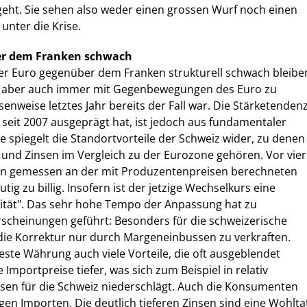
eht. Sie sehen also weder einen grossen Wurf noch einen
unter die Krise.
ber dem Franken schwach
der Euro gegenüber dem Franken strukturell schwach bleibe
 ist aber auch immer mit Gegenbewegungen des Euro zu
enweise letztes Jahr bereits der Fall war. Die Stärketenden
h seit 2007 ausgeprägt hat, ist jedoch aus fundamentaler
Sie spiegelt die Standortvorteile der Schweiz wider, zu denen
en und Zinsen im Vergleich zu der Eurozone gehören. Vor vier
en gemessen an der mit Produzentenpreisen berechneten
tig zu billig. Insofern ist der jetzige Wechselkurs eine
ität". Das sehr hohe Tempo der Anpassung hat zu
cheinungen geführt: Besonders für die schweizerische
die Korrektur nur durch Margeneinbussen zu verkraften.
este Währung auch viele Vorteile, die oft ausgeblendet
 Importpreise tiefer, was sich zum Beispiel in relativ
isen für die Schweiz niederschlägt. Auch die Konsumenten
gen Importen. Die deutlich tieferen Zinsen sind eine Wohlta