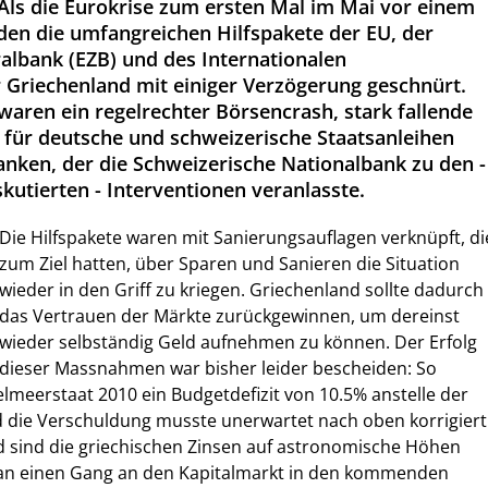
ls die Eurokrise zum ersten Mal im Mai vor einem
rden die umfangreichen Hilfspakete der EU, der
albank (EZB) und des Internationalen
Griechenland mit einiger Verzögerung geschnürt.
aren ein regelrechter Börsencrash, stark fallende
 für deutsche und schweizerische Staatsanleihen
ranken, der die Schweizerische Nationalbank zu den -
iskutierten - Interventionen veranlasste.
Die Hilfspakete waren mit Sanierungsauflagen verknüpft, di
zum Ziel hatten, über Sparen und Sanieren die Situation
wieder in den Griff zu kriegen. Griechenland sollte dadurch
das Vertrauen der Märkte zurückgewinnen, um dereinst
wieder selbständig Geld aufnehmen zu können. Der Erfolg
dieser Massnahmen war bisher leider bescheiden: So
elmeerstaat 2010 ein Budgetdefizit von 10.5% anstelle der
die Verschuldung musste unerwartet nach oben korrigiert
 sind die griechischen Zinsen auf astronomische Höhen
 an einen Gang an den Kapitalmarkt in den kommenden