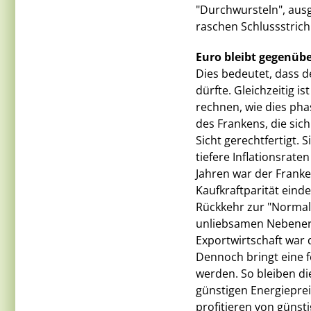
"Durchwursteln", ausg
raschen Schlussstrich 
Euro bleibt gegenü
Dies bedeutet, dass 
dürfte. Gleichzeitig
rechnen, wie dies phas
des Frankens, die sic
Sicht gerechtfertigt. 
tiefere Inflationsrat
Jahren war der Frank
Kaufkraftparität eindeu
Rückkehr zur "Normal
unliebsamen Nebeners
Exportwirtschaft war 
Dennoch bringt eine f
werden. So bleiben die
günstigen Energiepre
profitieren von günsti