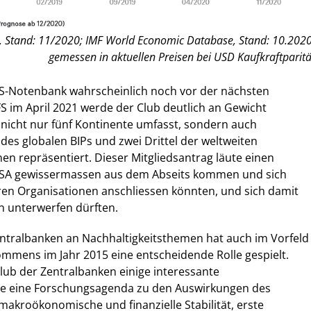
, Stand: 11/2020; IMF World Economic Database, Stand: 10.2020
gemessen in aktuellen Preisen bei USD Kaufkraftparitä
 US-Notenbank wahrscheinlich noch vor der nächsten
 im April 2021 werde der Club deutlich an Gewicht
nicht nur fünf Kontinente umfasst, sondern auch
es globalen BIPs und zwei Drittel der weltweiten
n repräsentiert. Dieser Mitgliedsantrag läute einen
 USA gewissermassen aus dem Abseits kommen und sich
ren Organisationen anschliessen könnten, und sich damit
n unterwerfen dürften.
entralbanken an Nachhaltigkeitsthemen hat auch im Vorfeld
mmens im Jahr 2015 eine entscheidende Rolle gespielt.
ub der Zentralbanken einige interessante
ie eine Forschungsagenda zu den Auswirkungen des
makroökonomische und finanzielle Stabilität, erste