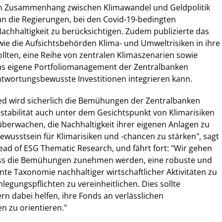
en Zusammenhang zwischen Klimawandel und Geldpolitik
n die Regierungen, bei den Covid-19-bedingten
chhaltigkeit zu berücksichtigen. Zudem publizierte das
wie die Aufsichtsbehörden Klima- und Umweltrisiken in ihre
ollten, eine Reihe von zentralen Klimaszenarien sowie
 das eigene Portfoliomanagement der Zentralbanken
ntwortungsbewusste Investitionen integrieren kann.
Fed wird sicherlich die Bemühungen der Zentralbanken
stabilität auch unter dem Gesichtspunkt von Klimarisiken
überwachen, die Nachhaltigkeit ihrer eigenen Anlagen zu
wusstsein für Klimarisiken und -chancen zu stärken", sagt
ad of ESG Thematic Research, und fährt fort: "Wir gehen
ss die Bemühungen zunehmen werden, eine robuste und
ente Taxonomie nachhaltiger wirtschaftlicher Aktivitäten zu
legungspflichten zu vereinheitlichen. Dies sollte
ern dabei helfen, ihre Fonds an verlässlichen
en zu orientieren."