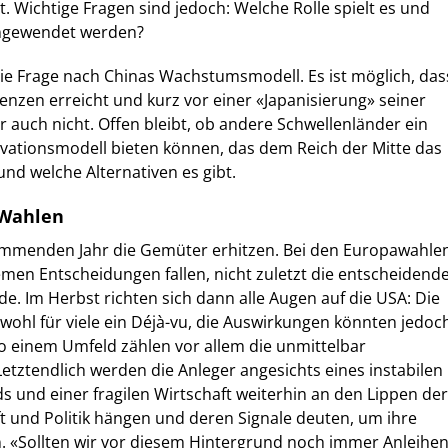
. Wichtige Fragen sind jedoch: Welche Rolle spielt es und
 angewendet werden?
 die Frage nach Chinas Wachstumsmodell. Es ist möglich, das
renzen erreicht und kurz vor einer «Japanisierung» seiner
r auch nicht. Offen bleibt, ob andere Schwellenländer ein
ationsmodell bieten können, das dem Reich der Mitte das
nd welche Alternativen es gibt.
 Wahlen
mmenden Jahr die Gemüter erhitzen. Bei den Europawahle
men Entscheidungen fallen, nicht zuletzt die entscheidend
e. Im Herbst richten sich dann alle Augen auf die USA: Die
wohl für viele ein Déjà-vu, die Auswirkungen könnten jedoc
so einem Umfeld zählen vor allem die unmittelbar
tztendlich werden die Anleger angesichts eines instabilen
s und einer fragilen Wirtschaft weiterhin an den Lippen der
t und Politik hängen und deren Signale deuten, um ihre
. «Sollten wir vor diesem Hintergrund noch immer Anleihe