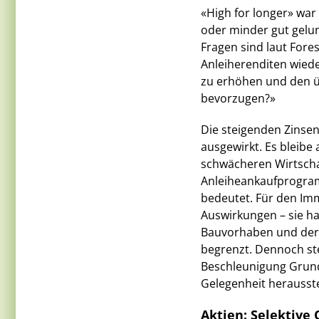
«High for longer» war
oder minder gut gelun
Fragen sind laut Fores
Anleiherenditen wieder 
zu erhöhen und den ü
bevorzugen?»
Die steigenden Zinse
ausgewirkt. Es bleibe
schwächeren Wirtsch
Anleiheankaufprogram
bedeutet. Für den Im
Auswirkungen – sie ha
Bauvorhaben und der 
begrenzt. Dennoch stel
Beschleunigung Grund 
Gelegenheit herausstel
Aktien: Selektive