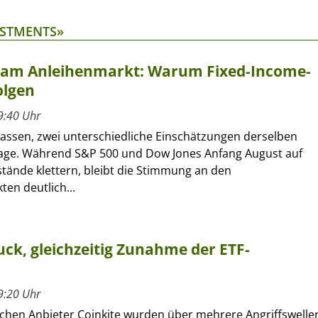
ESTMENTS»
t am Anleihenmarkt: Warum Fixed-Income-
olgen
9:40 Uhr
lassen, zwei unterschiedliche Einschätzungen derselben
age. Während S&P 500 und Dow Jones Anfang August auf
tände klettern, bleibt die Stimmung an den
en deutlich...
ck, gleichzeitig Zunahme der ETF-
9:20 Uhr
chen Anbieter Coinkite wurden über mehrere Angriffswelle