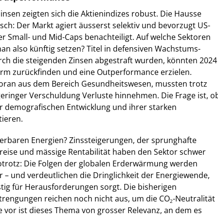
insen zeigten sich die Aktienindizes robust. Die Hausse
isch: Der Markt agiert äusserst selektiv und bevorzugt US-
 Small- und Mid-Caps benachteiligt. Auf welche Sektoren
an also künftig setzen? Titel in defensiven Wachstums-
rch die steigenden Zinsen abgestraft wurden, könnten 2024
orm zurückfinden und eine Outperformance erzielen.
oran aus dem Bereich Gesundheitswesen, mussten trotz
geringer Verschuldung Verluste hinnehmen. Die Frage ist, o
r demografischen Entwicklung und ihrer starken
tieren.
uerbaren Energien? Zinssteigerungen, der sprunghafte
reise und mässige Rentabilität haben den Sektor schwer
totrotz: Die Folgen der globalen Erderwärmung werden
r – und verdeutlichen die Dringlichkeit der Energiewende,
stig für Herausforderungen sorgt. Die bisherigen
strengungen reichen noch nicht aus, um die CO
-Neutralität
2
e vor ist dieses Thema von grosser Relevanz, an dem es