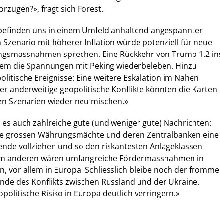
rzugen?», fragt sich Forest.
r befinden uns in einem Umfeld anhaltend angespannter
 Szenario mit höherer Inflation würde potenziell für neue
fungsmassnahmen sprechen. Eine Rückkehr von Trump 1.2 in
dem die Spannungen mit Peking wiederbeleben. Hinzu
itische Ereignisse: Eine weitere Eskalation im Nahen
er anderweitige geopolitische Konflikte könnten die Karten
hen Szenarien wieder neu mischen.»
 es auch zahlreiche gute (und weniger gute) Nachrichten:
ie grossen Währungsmächte und deren Zentralbanken eine
ende vollziehen und so den riskantesten Anlageklassen
Zum anderen wären umfangreiche Fördermassnahmen in
, vor allem in Europa. Schliesslich bleibe noch der fromme
de des Konflikts zwischen Russland und der Ukraine.
politische Risiko in Europa deutlich verringern.»