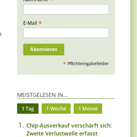
*
E-Mail
s
*
Pflichteingabefelder
MEISTGELESEN IN...
1 Tag
1 Woche
1 Monat
Chip-Ausverkauf verschärft sich:
Zweite Verlustwelle erfasst