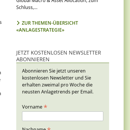
Global Macro & Asset Allocation, zum
Schluss,...
s
ZUR THEMEN-ÜBERSICHT
«ANLAGESTRATEGIE»
JETZT KOSTENLOSEN NEWSLETTER
ABONNIEREN
Abonnieren Sie jetzt unseren
n
kostenlosen Newsletter und Sie
e
erhalten zweimal pro Woche die
neusten Anlagetrends per Email.
h
*
Vorname
*
n
Nachname