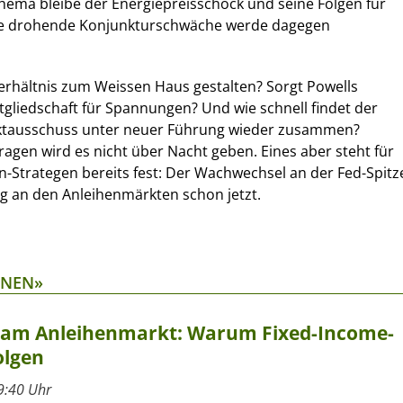
hema bleibe der Energiepreisschock und seine Folgen für
 Eine drohende Konjunkturschwäche werde dagegen
erhältnis zum Weissen Haus gestalten? Sorgt Powells
tgliedschaft für Spannungen? Und wie schnell findet der
ktausschuss unter neuer Führung wieder zusammen?
ragen wird es nicht über Nacht geben. Eines aber steht für
-Strategen bereits fest: Der Wachwechsel an der Fed-Spitz
ng an den Anleihenmärkten schon jetzt.
ONEN»
t am Anleihenmarkt: Warum Fixed-Income-
olgen
9:40 Uhr