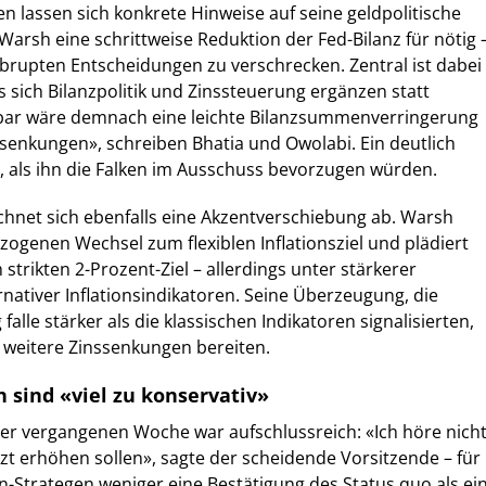
 lassen sich konkrete Hinweise auf seine geldpolitische
t Warsh eine schrittweise Reduktion der Fed-Bilanz für nötig 
brupten Entscheidungen zu verschrecken. Zentral ist dabei
s sich Bilanzpolitik und Zinssteuerung ergänzen statt
bar wäre demnach eine leichte Bilanzsummenverringerung
nssenkungen», schreiben Bhatia und Owolabi. Ein deutlich
 als ihn die Falken im Ausschuss bevorzugen würden.
eichnet sich ebenfalls eine Akzentverschiebung ab. Warsh
llzogenen Wechsel zum flexiblen Inflationsziel und plädiert
strikten 2-Prozent-Ziel – allerdings unter stärkerer
rnativer Inflationsindikatoren. Seine Überzeugung, die
falle stärker als die klassischen Indikatoren signalisierten,
 weitere Zinssenkungen bereiten.
sind «viel zu konservativ»
er vergangenen Woche war aufschlussreich: «Ich höre nicht
tzt erhöhen sollen», sagte der scheidende Vorsitzende – für
Strategen weniger eine Bestätigung des Status quo als ei