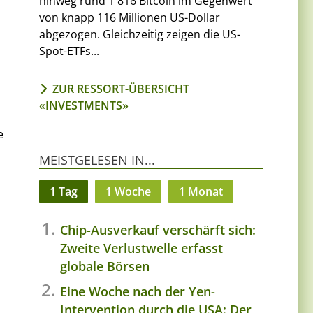
hinweg rund 1'816 Bitcoin im Gegenwert
von knapp 116 Millionen US-Dollar
abgezogen. Gleichzeitig zeigen die US-
Spot-ETFs...
ZUR RESSORT-ÜBERSICHT
«INVESTMENTS»
e
MEISTGELESEN IN...
1 Tag
1 Woche
1 Monat
Chip-Ausverkauf verschärft sich:
Zweite Verlustwelle erfasst
globale Börsen
Eine Woche nach der Yen-
Intervention durch die USA: Der