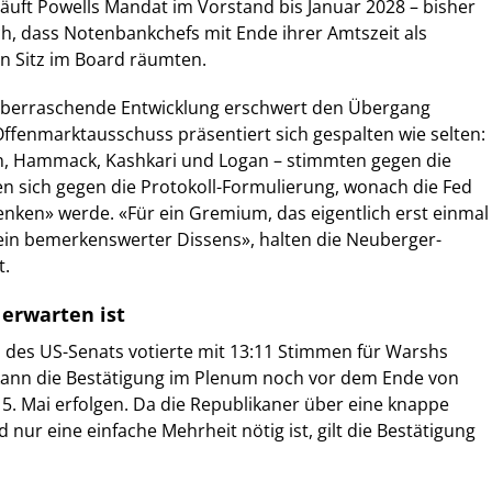
 läuft Powells Mandat im Vorstand bis Januar 2028 – bisher
ich, dass Notenbankchefs mit Ende ihrer Amtszeit als
n Sitz im Board räumten.
 überraschende Entwicklung erschwert den Übergang
Offenmarktausschuss präsentiert sich gespalten wie selten:
an, Hammack, Kashkari und Logan – stimmten gegen die
n sich gegen die Protokoll-Formulierung, wonach die Fed
nken» werde. «Für ein Gremium, das eigentlich erst einmal
s ein bemerkenswerter Dissens», halten die Neuberger-
t.
erwarten ist
des US-Senats votierte mit 13:11 Stimmen für Warshs
ann die Bestätigung im Plenum noch vor dem Ende von
5. Mai erfolgen. Da die Republikaner über eine knappe
nur eine einfache Mehrheit nötig ist, gilt die Bestätigung