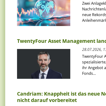
Zwei Anlagek
Nachrichtenl
neue Rekords
Anleihenmärkt
TwentyFour Asset Management lanci
28.07.2026, 1
TwentyFour A
spezialisiert
ihr Angebot 
Fonds...
Candriam: Knappheit ist das neue No
nicht darauf vorbereitet