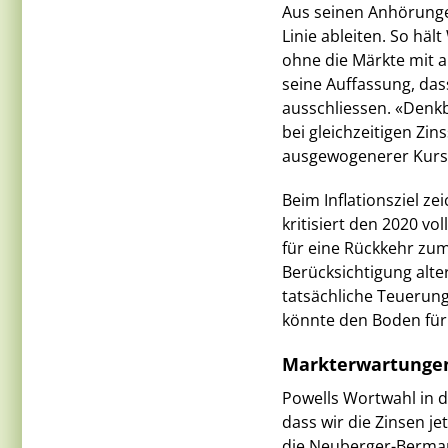
Aus seinen Anhörungen
Linie ableiten. So häl
ohne die Märkte mit a
seine Auffassung, das
ausschliessen. «Denk
bei gleichzeitigen Zi
ausgewogenerer Kurs,
Beim Inflationsziel z
kritisiert den 2020 vo
für eine Rückkehr zum 
Berücksichtigung alte
tatsächliche Teuerung 
könnte den Boden für
Markterwartungen 
Powells Wortwahl in d
dass wir die Zinsen je
die Neuberger-Berman-